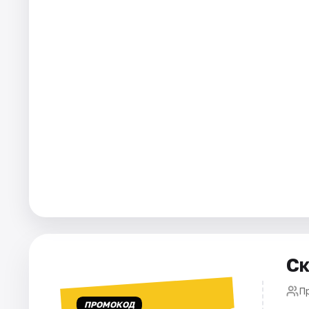
Города
Площадки
Артисты
Рейтинги
Ск
П
ПРОМОКОД