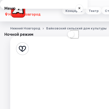
Меню
×
Концерты
Театр
Ст
Нижний Новгород
Концерты
Нижний Новгород
Байковский сельский дом культуры
Ночной режим
☀
☾
Театр
Стендап
Выставки
Квесты
Экскурсии
Спорт
События