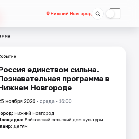
☀
☾
Нижний Новгород
рамма
Событие
Россия единством сильна.
Познавательная программа в
Нижнем Новгороде
25 ноября 2026
• среда • 16:00
Город:
Нижний Новгород
Площадка:
Байковский сельский дом культуры
Жанр:
Детям