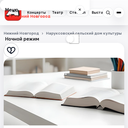
Меню
×
Концерты
Театр
Стендап
Выставки
Квест
Нижний Новгород
Концерты
Нижний Новгород
Наруксовский сельский дом культуры
Ночной режим
☀
☾
Театр
Стендап
Выставки
Квесты
Экскурсии
Спорт
События