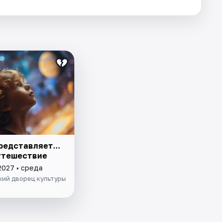
редставляет...
путешествие
2027 • среда
кий дворец культуры