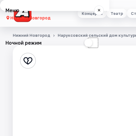
Меню
×
Концерты
Театр
Ст
Нижний Новгород
Концерты
Нижний Новгород
Наруксовский сельский дом культур
Ночной режим
☀
☾
Театр
Стендап
Выставки
Квесты
Экскурсии
Спорт
События