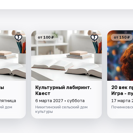
.
от 100 ₽
от 150 ₽
мы
Культурный лабиринт.
20 век п
Квест
Игра - 
 пятница
6 марта 2027 • суббота
17 марта 
ий дом
Никитинский сельский дом
Починковс
культуры