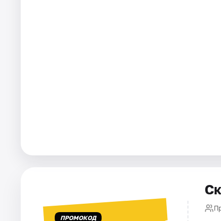
Города
Площадки
Артисты
Рейтинги
Ск
П
ПРОМОКОД