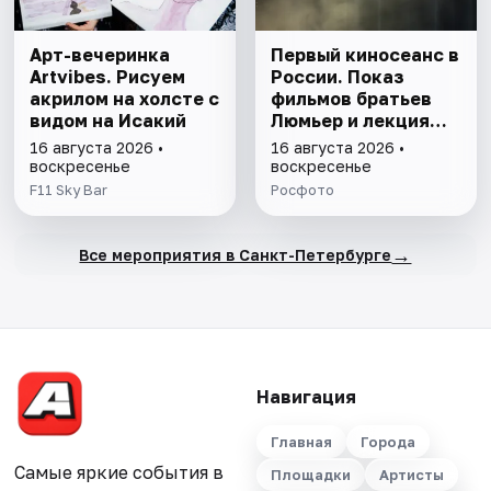
Арт-вечеринка
Первый киносеанс в
Artvibes. Рисуем
России. Показ
акрилом на холсте с
фильмов братьев
видом на Исакий
Люмьер и лекция
Алексея
16 августа 2026 •
16 августа 2026 •
Дунаевского о
воскресенье
воскресенье
первом публичном
F11 Sky Bar
Росфото
показе
→
Все мероприятия в Санкт-Петербурге
Навигация
Главная
Города
Самые яркие события в
Площадки
Артисты