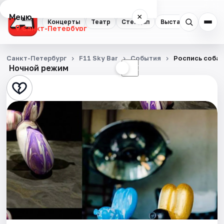
Меню
×
Концерты
Театр
Стендап
Выставки
Квест
Санкт-Петербург
Концерты
Санкт-Петербург
F11 Sky Bar
События
Роспись собач
Ночной режим
☀
☾
Театр
Стендап
Выставки
Квесты
Экскурсии
Спорт
События