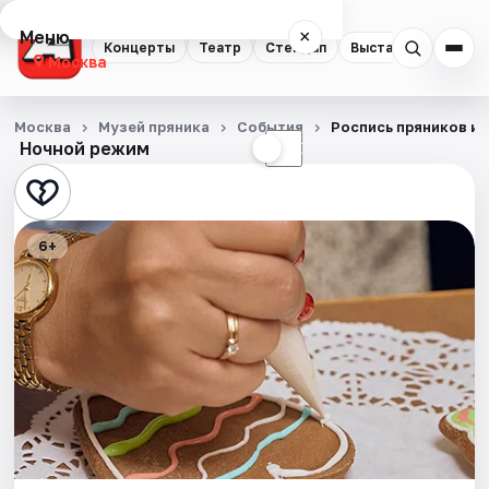
Меню
×
Концерты
Театр
Стендап
Выставки
Квест
Москва
Концерты
Москва
Музей пряника
События
Роспись пряников и 
Ночной режим
☀
☾
Театр
Стендап
6+
Выставки
Квесты
Экскурсии
Спорт
События