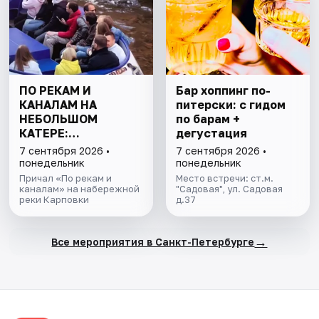
ПО РЕКАМ И
Бар хоппинг по-
КАНАЛАМ НА
питерски: с гидом
НЕБОЛЬШОМ
по барам +
КАТЕРЕ:
дегустация
ПЕТРОГРАДКА И
7 сентября 2026 •
7 сентября 2026 •
ПАРАДНАЯ НЕВА
понедельник
понедельник
Причал «По рекам и
Место встречи: ст.м.
каналам» на набережной
"Садовая", ул. Садовая
реки Карповки
д.37
→
Все мероприятия в Санкт-Петербурге