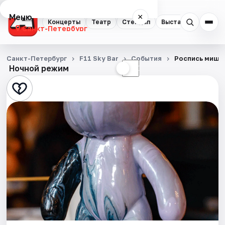
Меню
×
Концерты
Театр
Стендап
Выставки
Квест
Санкт-Петербург
Концерты
Санкт-Петербург
F11 Sky Bar
События
Роспись мишки
Ночной режим
☀
☾
Театр
Стендап
Выставки
Квесты
Экскурсии
Спорт
События