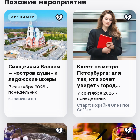
Похожие мероприятия
от 10 450 ₽
Священный Валаам
Квест по метро
— «остров души» и
Петербурга: для
ладожские шхеры
тех, кто хочет
увидеть город
7 сентября 2026 •
иначе
понедельник
7 сентября 2026 •
понедельник
Казанская пл.
Старт: кофейня One Price
Coffee