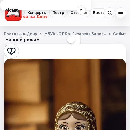
Меню
×
Концерты
Театр
Стендап
Выставки
Квест
Ростов-на-Дону
Концерты
Ростов-на-Дону
МБУК «СДК х. Гусарева Балка»
Событи
Ночной режим
☀
☾
Театр
Стендап
Выставки
Квесты
Экскурсии
Спорт
События