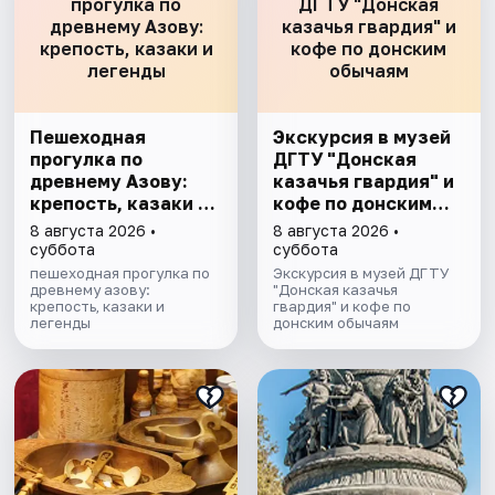
прогулка по
ДГТУ "Донская
древнему Азову:
казачья гвардия" и
крепость, казаки и
кофе по донским
легенды
обычаям
Пешеходная
Экскурсия в музей
прогулка по
ДГТУ "Донская
древнему Азову:
казачья гвардия" и
крепость, казаки и
кофе по донским
легенды
обычаям
8 августа 2026 •
8 августа 2026 •
суббота
суббота
пешеходная прогулка по
Экскурсия в музей ДГТУ
древнему азову:
"Донская казачья
крепость, казаки и
гвардия" и кофе по
легенды
донским обычаям