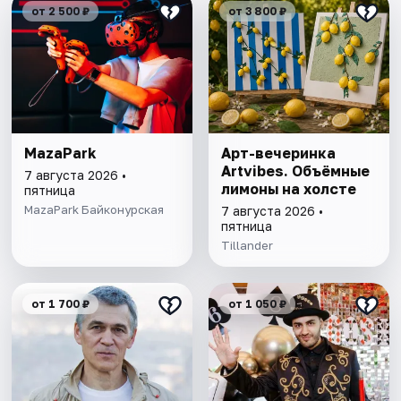
от 2 500 ₽
от 3 800 ₽
MazaPark
Арт-вечеринка
Artvibes. Объёмные
7 августа 2026 •
лимоны на холсте
пятница
MazaPark Байконурская
7 августа 2026 •
пятница
Tillander
от 1 700 ₽
от 1 050 ₽