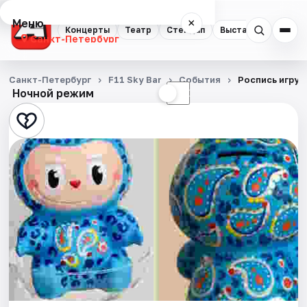
Меню
×
Концерты
Театр
Стендап
Выставки
Квест
Санкт-Петербург
Концерты
Санкт-Петербург
F11 Sky Bar
События
Роспись игруш
Ночной режим
☀
☾
Театр
Стендап
Выставки
Квесты
Экскурсии
Спорт
События