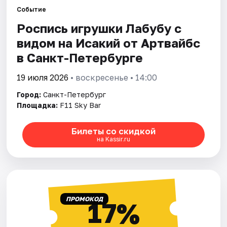
Событие
Роспись игрушки Лабубу с
Города
видом на Исакий от Артвайбс
Площадки
в Санкт-Петербурге
Артисты
19 июля 2026
• воскресенье • 14:00
Город:
Санкт-Петербург
Рейтинги
Площадка:
F11 Sky Bar
Билеты со скидкой
на Kassir.ru
ПРОМОКОД
17%