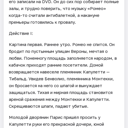
его записали на DVD. Он до сих пор собирает полные
залы, и трудно поверить, что музыку «Ромео»
когда-то считали антибалетной, а накануне
премьеры готовились к провалу.
Действие I:
Картина первая. Раннее утро. Ромео не спится. Он
бродит по пустынным улицам Вероны, мечтая о
любви. Понемногу площадь заполняется народом, в
кабачок приходят ранние посетители. Домой
возвращается навеселе племянник Капулетти —
Тибальд. Увидев Бенволио, племянника Монтекки,
он бросается на него со шпагой и вынуждает
защищаться. Тихая и мирная площадь становится
ареной сражения между Монтекки и Капулетти.
Скрещиваются шпаги, падают убитые.
Молодой дворянин Парис пришёл просить у
Капулетти руки его прекрасной дочери, юной