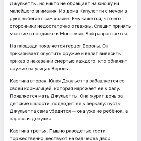
Джульетты, но никто не обращает на юношу ни
малейшего внимания. Из дома Капулетти с мечом в
руке выбегает сам хозяин. Ему кажется, что его
сторонники недостаточно отважны. Спешит принять
участие в поединке и Монтекки. Бой разрастается.
На площади появляется герцог Вероны. Он
приказывает опустить оружие и велит вывесить
приказ о наказании смертью каждого, кто обнажит
оружие на улицах Вероны.
Картина вторая. Юная Джульетта забавляется со
своей кормилицей, которая наряжает её к балу.
Появляется мать Джульетты. Она журит дочь за
детские шалости, подводит ее к зеркалу: пусть
Джульетта сама убедится — она уже не ребёнок, а
взрослая девушка.
Картина третья. Пышно разодетые гости
торжественно шествуют на бал через двор