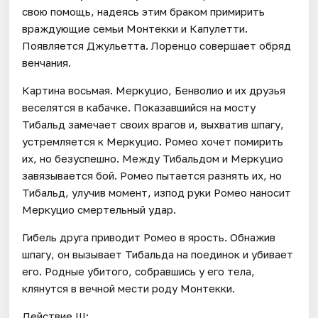
свою помощь, надеясь этим браком примирить
враждующие семьи Монтекки и Капулетти.
Появляется Джульетта. Лоренцо совершает обряд
венчания.
Картина восьмая. Меркуцио, Бенволио и их друзья
веселятся в кабачке. Показавшийся на мосту
Тибальд замечает своих врагов и, выхватив шпагу,
устремляется к Меркуцио. Ромео хочет помирить
их, но безуспешно. Между Тибальдом и Меркуцио
завязывается бой. Ромео пытается разнять их, но
Тибальд, улучив момент, изпод руки Ромео наносит
Меркуцио смертельный удар.
Гибель друга приводит Ромео в ярость. Обнажив
шпагу, он вызывает Тибальда на поединок и убивает
его. Родные убитого, собравшись у его тела,
клянутся в вечной мести роду Монтекки.
Действие III: