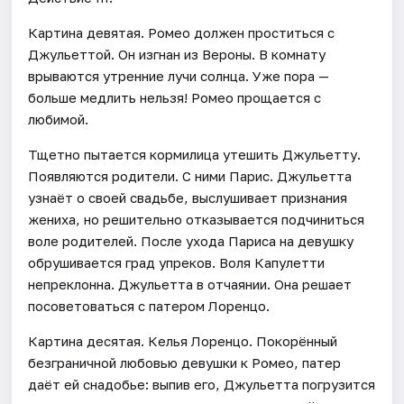
Картина девятая. Ромео должен проститься с
Джульеттой. Он изгнан из Вероны. В комнату
врываются утренние лучи солнца. Уже пора —
больше медлить нельзя! Ромео прощается с
любимой.
Тщетно пытается кормилица утешить Джульетту.
Появляются родители. С ними Парис. Джульетта
узнаёт о своей свадьбе, выслушивает признания
жениха, но решительно отказывается подчиниться
воле родителей. После ухода Париса на девушку
обрушивается град упреков. Воля Капулетти
непреклонна. Джульетта в отчаянии. Она решает
посоветоваться с патером Лоренцо.
Картина десятая. Келья Лоренцо. Покорённый
безграничной любовью девушки к Ромео, патер
даёт ей снадобье: выпив его, Джульетта погрузится