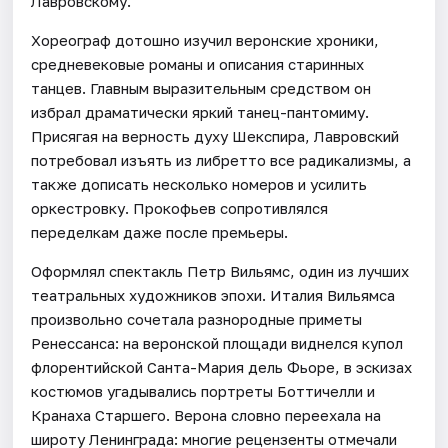
Лавровскому.
Хореограф дотошно изучил веронские хроники,
средневековые романы и описания старинных
танцев. Главным выразительным средством он
избрал драматически яркий танец-пантомиму.
Присягая на верность духу Шекспира, Лавровский
потребовал изъять из либретто все радикализмы, а
также дописать несколько номеров и усилить
оркестровку. Прокофьев сопротивлялся
переделкам даже после премьеры.
Оформлял спектакль Петр Вильямс, один из лучших
театральных художников эпохи. Италия Вильямса
произвольно сочетала разнородные приметы
Ренессанса: на веронской площади виднелся купол
флорентийской Санта-Мария дель Фьоре, в эскизах
костюмов угадывались портреты Боттичелли и
Кранаха Старшего. Верона словно переехала на
широту Ленинграда: многие рецензенты отмечали