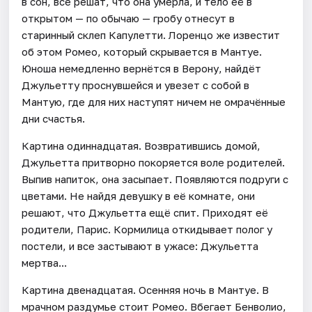
в сон, все решат, что она умерла, и тело её в
открытом — по обычаю — гробу отнесут в
старинный склеп Капулетти. Лоренцо же известит
об этом Ромео, который скрывается в Мантуе.
Юноша немедленно вернётся в Верону, найдёт
Джульетту проснувшейся и увезет с собой в
Мантую, где для них наступят ничем не омрачённые
дни счастья.
Картина одиннадцатая. Возвратившись домой,
Джульетта притворно покоряется воле родителей.
Выпив напиток, она засыпает. Появляются подруги с
цветами. Не найдя девушку в её комнате, они
решают, что Джульетта ещё спит. Приходят её
родители, Парис. Кормилица откидывает полог у
постели, и все застывают в ужасе: Джульетта
мертва...
Картина двенадцатая. Осенняя ночь в Мантуе. В
мрачном раздумье стоит Ромео. Вбегает Бенволио,