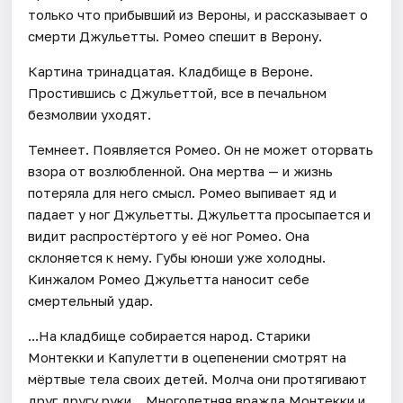
только что прибывший из Вероны, и рассказывает о
смерти Джульетты. Ромео спешит в Верону.
Картина тринадцатая. Кладбище в Вероне.
Простившись с Джульеттой, все в печальном
безмолвии уходят.
Темнеет. Появляется Ромео. Он не может оторвать
взора от возлюбленной. Она мертва — и жизнь
потеряла для него смысл. Ромео выпивает яд и
падает у ног Джульетты. Джульетта просыпается и
видит распростёртого у её ног Ромео. Она
склоняется к нему. Губы юноши уже холодны.
Кинжалом Ромео Джульетта наносит себе
смертельный удар.
...На кладбище собирается народ. Старики
Монтекки и Капулетти в оцепенении смотрят на
мёртвые тела своих детей. Молча они протягивают
друг другу руки... Многолетняя вражда Монтекки и