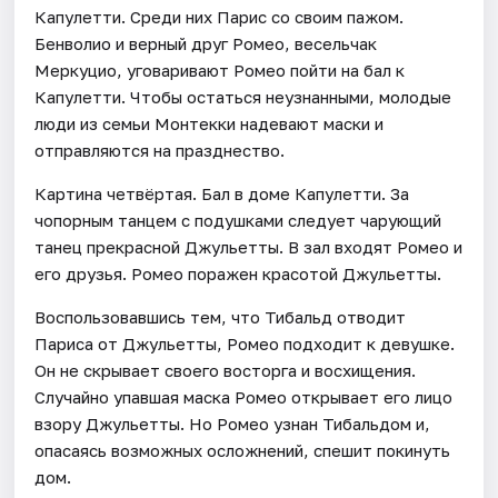
Капулетти. Среди них Парис со своим пажом.
Бенволио и верный друг Ромео, весельчак
Меркуцио, уговаривают Ромео пойти на бал к
Капулетти. Чтобы остаться неузнанными, молодые
люди из семьи Монтекки надевают маски и
отправляются на празднество.
Картина четвёртая. Бал в доме Капулетти. За
чопорным танцем с подушками следует чарующий
танец прекрасной Джульетты. В зал входят Ромео и
его друзья. Ромео поражен красотой Джульетты.
Воспользовавшись тем, что Тибальд отводит
Париса от Джульетты, Ромео подходит к девушке.
Он не скрывает своего восторга и восхищения.
Случайно упавшая маска Ромео открывает его лицо
взору Джульетты. Но Ромео узнан Тибальдом и,
опасаясь возможных осложнений, спешит покинуть
дом.