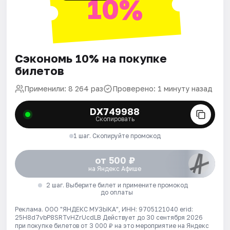
10%
Сэкономь 10% на покупке
билетов
Применили: 8 264 раз
Проверено: 1 минуту назад
DX749988
Скопировать
1 шаг. Скопируйте промокод
от 500 ₽
на Яндекс Афише
2 шаг. Выберите билет и примените промокод
до оплаты
Реклама. ООО "ЯНДЕКС МУЗЫКА", ИНН: 9705121040 erid:
25H8d7vbP8SRTvHZrUcdLB
Действует до 30 сентября 2026
при покупке билетов от 3 000 ₽ на это мероприятие на Яндекс