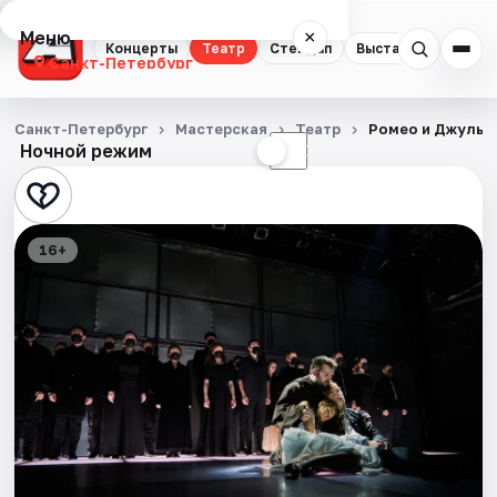
Меню
×
Концерты
Театр
Стендап
Выставки
Квест
Санкт-Петербург
Концерты
Санкт-Петербург
Мастерская
Театр
Ромео и Джулье
Ночной режим
☀
☾
Театр
Стендап
16+
Выставки
Квесты
Экскурсии
Спорт
События