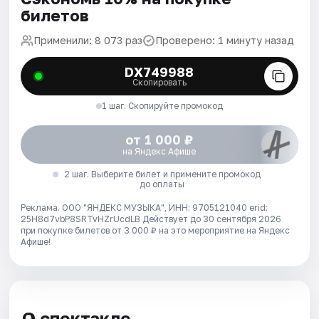
билетов
Применили: 8 073 раз
Проверено: 1 минуту назад
DX749988
Скопировать
1 шаг. Скопируйте промокод
от 1 000 ₽
на Яндекс Афише
2 шаг. Выберите билет и примените промокод
до оплаты
Реклама. ООО "ЯНДЕКС МУЗЫКА", ИНН: 9705121040 erid:
25H8d7vbP8SRTvHZrUcdLB
Действует до 30 сентября 2026
при покупке билетов от 3 000 ₽ на это мероприятие на Яндекс
Афише!
О спектакле