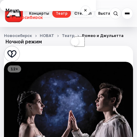
Меню
×
Концерты
Театр
Стендап
Выставки
Квест
Новосибирск
Концерты
Новосибирск
НОВАТ
Театр
Ромео и Джульетта
Ночной режим
☀
☾
Театр
Стендап
12+
Выставки
Квесты
Экскурсии
Спорт
События