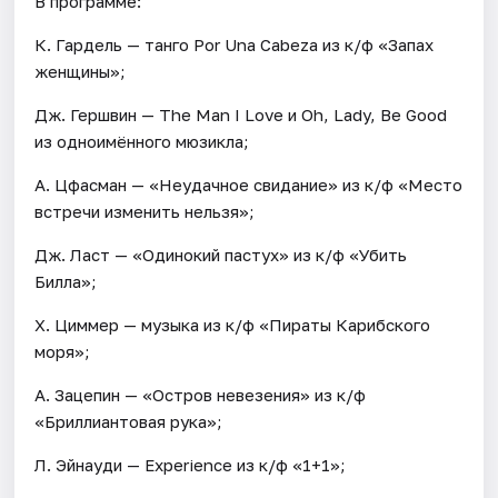
В программе:
К. Гардель — танго Por Una Cabeza из к/ф «Запах
женщины»;
Дж. Гершвин — The Man I Love и Oh, Lady, Be Good
из одноимённого мюзикла;
А. Цфасман — «Неудачное свидание» из к/ф «Место
встречи изменить нельзя»;
Дж. Ласт — «Одинокий пастух» из к/ф «Убить
Билла»;
Х. Циммер — музыка из к/ф «Пираты Карибского
моря»;
А. Зацепин — «Остров невезения» из к/ф
«Бриллиантовая рука»;
Л. Эйнауди — Experience из к/ф «1+1»;