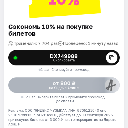
Сэкономь 10% на покупке
билетов
Применили: 7 704 раз
Проверено: 1 минуту назад
DX749988
Скопировать
1 шаг. Скопируйте промокод
от 800 ₽
на Яндекс Афише
2 шаг. Выберите билет и примените промокод
до оплаты
Реклама. ООО "ЯНДЕКС МУЗЫКА", ИНН: 9705121040 erid:
25H8d7vbP8SRTvHZrUcdLB
Действует до 30 сентября 2026
при покупке билетов от 3 000 ₽ на это мероприятие на Яндекс
Афише!