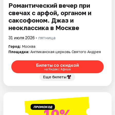
Романтический вечер при
свечах с арфой, органом и
Города
саксофоном. Джаз и
Площадки
неоклассика в Москве
Артисты
31 июля 2026
• пятница
Город:
Москва
Рейтинги
Площадка:
Англиканская церковь Святого Андрея
Билеты со скидкой
на Яндекс Афише
Еще билеты
ПРОМОКОД
10%