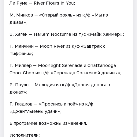
Ли Рума — River Flours in You;
М. Минков — «Старый рояль» из к/ф «Мы из
джаза»;
Э. Хаген — Harlem Nocturne из т/с «Майк Хаммер»;
Г. Манчини — Moon River из к/ф «Завтрак с
Тиффани»;
Г. Миллер — Moonlight Serenade и Chattanooga
Choo-Choo из к/ф «Серенада Солнечной долины»;
Р. Паулс — Мелодия из к/ф «Долгая дорога в
дюнах»;
Г. Гладков — «Проснись и пой» из к/ф
«Джентльмены удачи»;
В программе возможны изменения.
Исполнители: