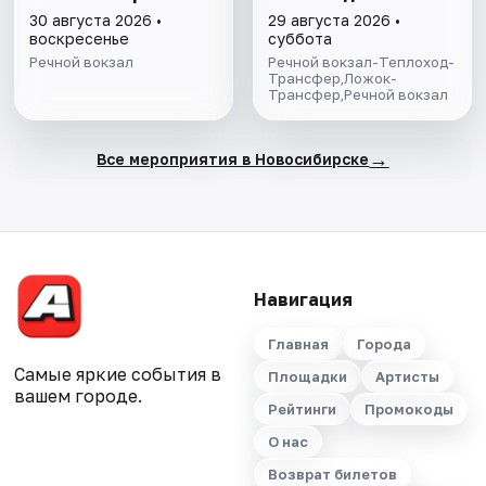
"Старая Пристань",
экскурсия в Ложок
30 августа 2026 •
29 августа 2026 •
г.Бердск, ул.
со Шлюзованием
воскресенье
суббота
Морская, 10
Речной вокзал
Речной вокзал-Теплоход-
Трансфер,Ложок-
Трансфер,Речной вокзал
→
Все мероприятия в Новосибирске
Навигация
Главная
Города
Самые яркие события в
Площадки
Артисты
вашем городе.
Рейтинги
Промокоды
О нас
Возврат билетов