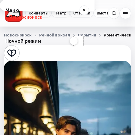
Меню
×
Концерты
Театр
Стендап
Выставки
Квест
Новосибирск
Концерты
Новосибирск
Речной вокзал
События
Романтический
Ночной режим
☀
☾
Театр
Стендап
Выставки
Квесты
Экскурсии
Спорт
События