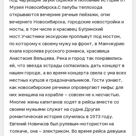
Музея Новосибирска.С палубы теплохода
открываются вечерние речные пейзажи, огни
вечернего Новосибирска, городские новостройки и
мосты, в том числе и красавец Бугринский
мост.Участники экскурсии проплывут под мостом,
по которому к своему мужу на фронт, в Манчжурию
ехала королева русского романса, красавица
Анастасия Вяльцева. Река и город так понравились
ей, что звезда эстрады согласилась дать концерт в
нашем городе, а во время концерта свела с ума всех
местных купцов и градоначальников. Гости узнают,
как новосибирские речники опровергают мифы: для
них женщина на корабле – совсем не к несчастью.
Многие жены капитанов ходят в рейсы вместе со
своими мужьями служат на судне.Другая
романтическая история случилась в 1973 году.
Евгений Новичков был рулевым-мотористом на
толкаче, она – электриком. Во время рейса девушка