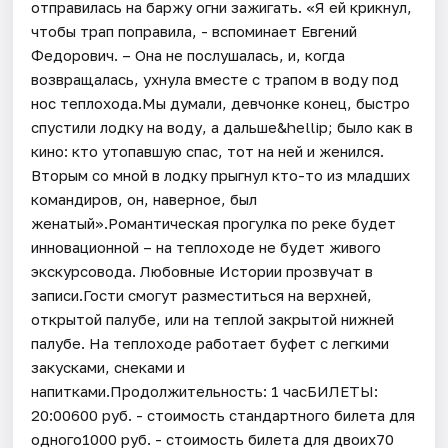
отправилась на баржу огни зажигать. «Я ей крикнул,
чтобы трап поправила, - вспоминает Евгений
Федорович. – Она не послушалась, и, когда
возвращалась, ухнула вместе с трапом в воду под
нос теплохода.​Мы думали, девчонке конец, быстро
спустили лодку на воду, а дальше&hellip; было как в
кино: кто утопавшую спас, тот на ней и женился.
Вторым со мной в лодку прыгнул кто-то из младших
командиров, он, наверное, был
женатый».Романтическая прогулка по реке будет
инновационной – на теплоходе не будет живого
экскурсовода. Любовные Истории прозвучат в
записи.Гости смогут разместиться на верхней,
открытой палубе, или на теплой закрытой нижней
палубе. На теплоходе работает буфет с легкими
закусками, снеками и
напитками.Продолжительность: 1 часБИЛЕТЫ:
20:00600 руб. - стоимость стандартного билета для
одного1000 руб. - стоимость билета для двоих70