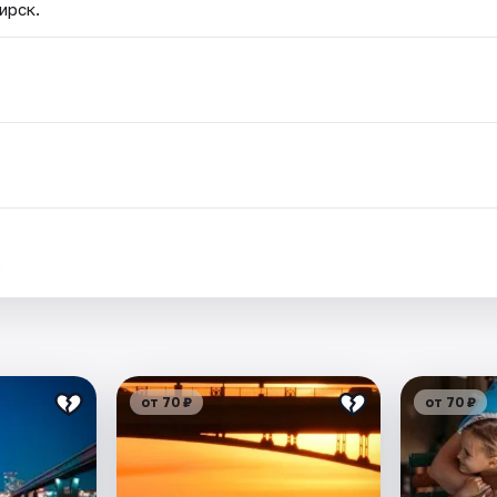
ирск.
.
от 70 ₽
от 70 ₽