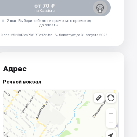
от 70 ₽
на Kassir.ru
2 шаг. Выберите билет и примените промокод
до оплаты
 erid: 25H8d7vbP8SRTvHZrUcdLB.
Действует до 31 августа 2026
Адрес
Речной вокзал