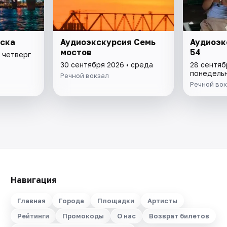
рска
Аудиоэкскурсия Семь
Аудиоэк
мостов
54
 четверг
30 сентября 2026 • среда
28 сентяб
понедель
Речной вокзал
Речной во
Навигация
Главная
Города
Площадки
Артисты
Рейтинги
Промокоды
О нас
Возврат билетов