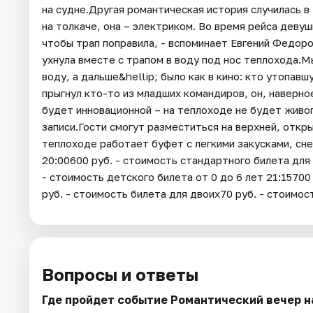
на судне.Другая романтическая история случилась в
на толкаче, она – электриком. Во время рейса девуш
чтобы трап поправила, - вспоминает Евгений Федоров
ухнула вместе с трапом в воду под нос теплохода.​М
воду, а дальше&hellip; было как в кино: кто утопавш
прыгнул кто-то из младших командиров, он, наверно
будет инновационной – на теплоходе не будет живо
записи.Гости смогут разместиться на верхней, откры
теплоходе работает буфет с легкими закусками, с
20:00600 руб. - стоимость стандартного билета для
- стоимость детского билета от 0 до 6 лет 21:1570
руб. - стоимость билета для двоих70 руб. - стоимос
Вопросы и ответы
Где пройдет событие Романтический вечер н