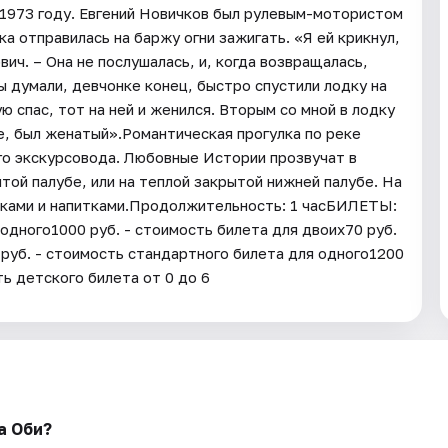
 1973 году. Евгений Новичков был рулевым-мотористом
ка отправилась на баржу огни зажигать. «Я ей крикнул,
ич. – Она не послушалась, и, когда возвращалась,
ы думали, девчонке конец, быстро спустили лодку на
ую спас, тот на ней и женился. Вторым со мной в лодку
е, был женатый».Романтическая прогулка по реке
го экскурсовода. Любовные Истории прозвучат в
той палубе, или на теплой закрытой нижней палубе. На
неками и напитками.Продолжительность: 1 часБИЛЕТЫ:
 одного1000 руб. - стоимость билета для двоих70 руб.
0 руб. - стоимость стандартного билета для одного1200
ть детского билета от 0 до 6
а Оби?