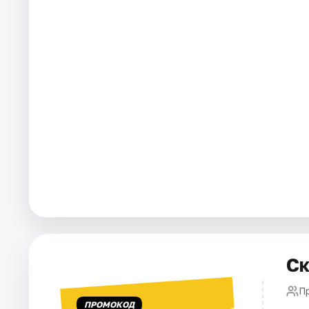
Города
Площадки
Артисты
Рейтинги
Ск
П
ПРОМОКОД