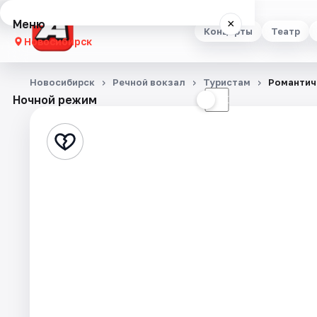
Меню
×
Концерты
Театр
Новосибирск
Концерты
Новосибирск
Речной вокзал
Туристам
Романтиче
Ночной режим
☀
☾
Театр
Стендап
Выставки
Квесты
Экскурсии
Спорт
События