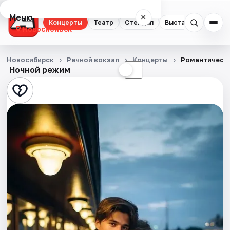
Меню
×
Концерты
Театр
Стендап
Выставки
Квест
Новосибирск
Концерты
Новосибирск
Речной вокзал
Концерты
Романтически
Ночной режим
☀
☾
Театр
Стендап
Выставки
Квесты
Экскурсии
Спорт
События