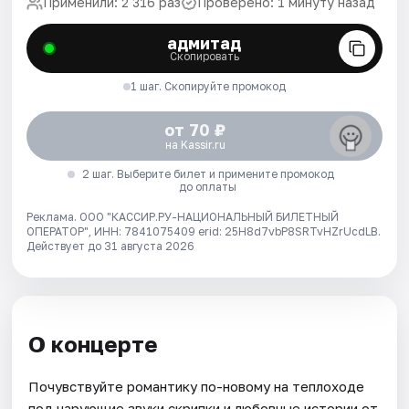
Применили: 2 316 раз
Проверено: 1 минуту назад
адмитад
Скопировать
1 шаг. Скопируйте промокод
от 70 ₽
на Kassir.ru
2 шаг. Выберите билет и примените промокод
до оплаты
Реклама. ООО "КАССИР.РУ-НАЦИОНАЛЬНЫЙ БИЛЕТНЫЙ
ОПЕРАТОР", ИНН: 7841075409 erid: 25H8d7vbP8SRTvHZrUcdLB.
Действует до 31 августа 2026
О концерте
Почувствуйте романтику по-новому на теплоходе
под чарующие звуки скрипки и любовные истории от