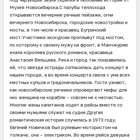
Музея Новосибирска.С палубы теплохода
открываются вечерние речные пейзажи, огни
вечернего Новосибирска, городские новостройки и
мосты, в том числе и красавец Бугринский
мост.Участники экскурсии проплывут под мостом,
по которому к своему мужу на фронт, в Манчжурию
ехала королева русского романса, красавица
Анастасия Вяльцева. Река и город так понравились
ей, что звезда эстрады согласилась дать концерт в
нашем городе, а во время концерта свела с ума всех
местных купцов и градоначальников. Гости узнают,
как новосибирские речники опровергают мифы: для
них женщина на корабле – совсем не к несчастью.
Многие жены капитанов ходят в рейсы вместе со
своими мужьями служат на судне.Другая
романтическая история случилась в 1973 году.
Евгений Новичков был рулевым-мотористом на
толкаче, она – электриком. Во время рейса девушка