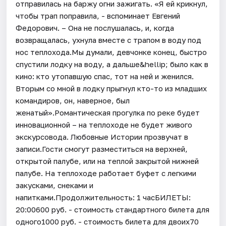
отправилась на баржу огни зажигать. «Я ей крикнул,
чтобы трап поправила, - вспоминает Евгений
Федорович. – Она не послушалась, и, когда
возвращалась, ухнула вместе с трапом в воду под
нос теплохода.​Мы думали, девчонке конец, быстро
спустили лодку на воду, а дальше&hellip; было как в
кино: кто утопавшую спас, тот на ней и женился.
Вторым со мной в лодку прыгнул кто-то из младших
командиров, он, наверное, был
женатый».Романтическая прогулка по реке будет
инновационной – на теплоходе не будет живого
экскурсовода. Любовные Истории прозвучат в
записи.Гости смогут разместиться на верхней,
открытой палубе, или на теплой закрытой нижней
палубе. На теплоходе работает буфет с легкими
закусками, снеками и
напитками.Продолжительность: 1 часБИЛЕТЫ:
20:00600 руб. - стоимость стандартного билета для
одного1000 руб. - стоимость билета для двоих70