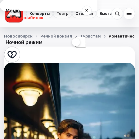
Меню
×
Концерты
Театр
Стендап
Выставки
Квест
Новосибирск
Концерты
Новосибирск
Речной вокзал
Туристам
Романтически
Ночной режим
☀
☾
Театр
Стендап
Выставки
Квесты
Экскурсии
Спорт
События