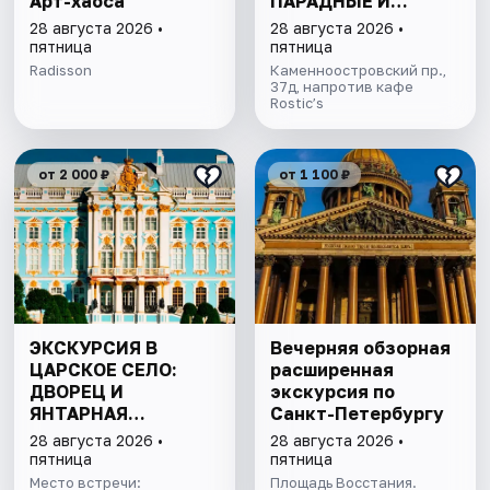
Арт-хаоса
ПАРАДНЫЕ И
ДВОРЫ-КОЛОДЦЫ
28 августа 2026 •
28 августа 2026 •
пятница
пятница
Radisson
Каменноостровский пр.,
37д, напротив кафе
Rostic’s
от 2 000 ₽
от 1 100 ₽
ЭКСКУРСИЯ В
Вечерняя обзорная
ЦАРСКОЕ СЕЛО:
расширенная
ДВОРЕЦ И
экскурсия по
ЯНТАРНАЯ
Санкт-Петербургу
КОМНАТА БЕЗ
28 августа 2026 •
28 августа 2026 •
ОЧЕРЕДИ
пятница
пятница
Место встречи:
Площадь Восстания.