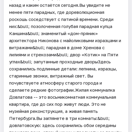
назад и каким остаётся сегодня.Вы увидите не
менее пяти парадных, где дореволюционная
роскошь соседствует с патиной времени. Среди
них:&bull; позолоченная голубая парадная купца
Каншина&bull; знаменитый «дом-пряник»
архитектора Никонова с майоликовыми изразцами и
витражами&bull; парадная в доме Хренова с
лилиями и стрекозами&bull; двор «Котик» на Пяти
углах&bull; запутанные проходные дворыЗдесь
сохранились подлинные детали: лепнина, изразцы,
старинные звонки, витражный свет. Вы
почувствуете атмосферу старого города и
сделаете редкие фотографии.Жилая коммуналка
Довлатова -- это восьмикомнатная коммунальная
квартира, где до сих пор живут люди. Это не
музейная реконструкция, а живая память
Петербурга.Вы заглянете в три комнаты:&bull;
довлатовскую: здесь сохранились обои середины