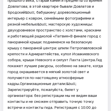
прошлого века, старый камин и предметы со времён
Довлатова; в этой квартире бывали Довлатов и
Бродский&bull; бабушкину: дореволюционный
интерьер с ковром, семейными фотографиями и
резной мебелью&bull; мастерскую художницы:
двухуровневое пространство с холстами, красками
и работающей радиолой «Латвия»В финале город с
панорамной крыши: поднимемся на безопасную
крышу с панорамой центра: шпили Петропавловской
крепости и Адмиралтейства, купол Исаакиевского
собора, крыши Невского и силуэт Лахта Центра.Гид
покажет лучшие ракурсы, особенно на закате, когда
город окрашивается в мягкий золотой свет и
получаются по-настоящему атмосферные
кадры.Организационные детали:&bull;
Зарегистрируйте, пожалуйста, билет у
организатора: без регистрации мы не видим ваши
контакты и не сможем отправить точную точку
встречи и контакты гида. Регистрация с 10:00 до