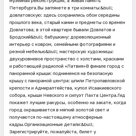
музейная реконструкция, а живая память
Петербурга.Вы заглянете в три комнаты:&bull;
довлатовскую: здесь сохранились обои середины
прошлого века, старый камин и предметы со времён
Довлатова; в этой квартире бывали Довлатов и
Бродский&bull; бабушкину: дореволюционный
интерьер с ковром, семейными фотографиями и
резной мебелью&bull; мастерскую художницы:
двухуровневое пространство с холстами, красками
и работающей радиолой «Латвия»В финале город с
панорамной крыши: поднимемся на безопасную
крышу с панорамой центра: шпили Петропавловской
крепости и Адмиралтейства, купол Исаакиевского
собора, крыши Невского и силуэт Лахта Центра.Гид
покажет лучшие ракурсы, особенно на закате, когда
город окрашивается в мягкий золотой свет и
получаются по-настоящему атмосферные
кадры.Организационные детали:&bull;
Зарегистрируйте, пожалуйста, билет у