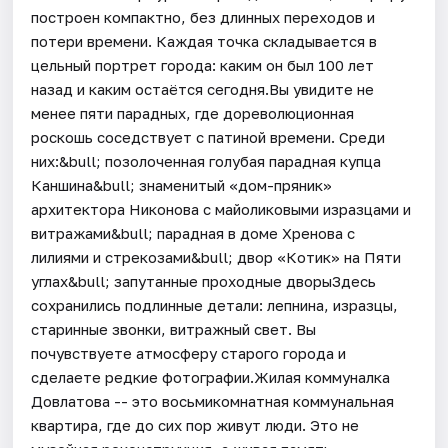
построен компактно, без длинных переходов и
потери времени. Каждая точка складывается в
цельный портрет города: каким он был 100 лет
назад и каким остаётся сегодня.Вы увидите не
менее пяти парадных, где дореволюционная
роскошь соседствует с патиной времени. Среди
них:&bull; позолоченная голубая парадная купца
Каншина&bull; знаменитый «дом-пряник»
архитектора Никонова с майоликовыми изразцами и
витражами&bull; парадная в доме Хренова с
лилиями и стрекозами&bull; двор «Котик» на Пяти
углах&bull; запутанные проходные дворыЗдесь
сохранились подлинные детали: лепнина, изразцы,
старинные звонки, витражный свет. Вы
почувствуете атмосферу старого города и
сделаете редкие фотографии.Жилая коммуналка
Довлатова -- это восьмикомнатная коммунальная
квартира, где до сих пор живут люди. Это не