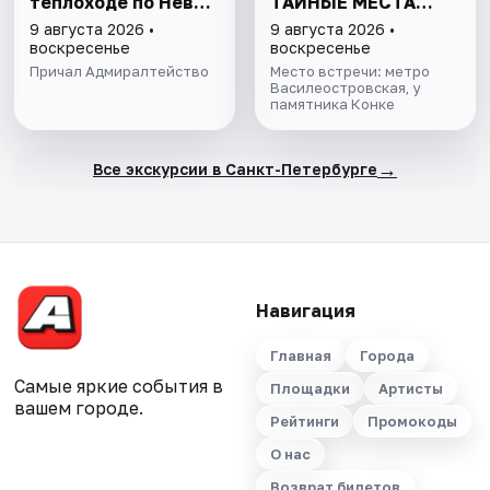
теплоходе по Неве
ТАЙНЫЕ МЕСТА
с подходом к
ОСТРОВА
9 августа 2026 •
9 августа 2026 •
Финскому заливу
воскресенье
воскресенье
Причал Адмиралтейство
Место встречи: метро
Василеостровская, у
памятника Конке
→
Все экскурсии в Санкт-Петербурге
Навигация
Главная
Города
Самые яркие события в
Площадки
Артисты
вашем городе.
Рейтинги
Промокоды
О нас
Возврат билетов