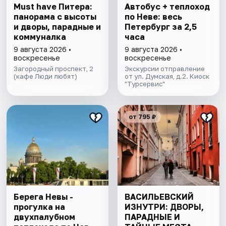
Must have Питера:
Автобус + теплоход
панорама с высоты
по Неве: весь
и дворы, парадные и
Петербург за 2,5
коммуналка
часа
9 августа 2026 •
9 августа 2026 •
воскресенье
воскресенье
Загородный проспект, 2
Экскурсии отправление
(кафе Люди любят)
от ул. Думская, д.2. Киоск
"Турсервис"
от 795 ₽
Берега Невы -
ВАСИЛЬЕВСКИЙ
прогулка на
ИЗНУТРИ: ДВОРЫ,
двухпалубном
ПАРАДНЫЕ И