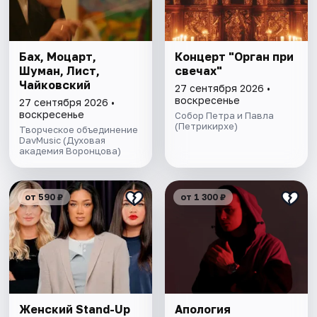
Бах, Моцарт,
Концерт "Орган при
Шуман, Лист,
свечах"
Чайковский
27 сентября 2026 •
воскресенье
27 сентября 2026 •
воскресенье
Собор Петра и Павла
(Петрикирхе)
Творческое объединение
DavMusic (Духовая
академия Воронцова)
от 590 ₽
от 1 300 ₽
Женский Stand-Up
Апология