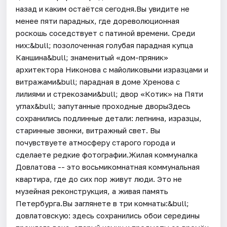
назад и каким остаётся сегодня.Вы увидите не
менее пяти парадных, где дореволюционная
роскошь соседствует с патиной времени. Среди
них:&bull; позолоченная голубая парадная купца
Каншина&bull; знаменитый «дом-пряник»
архитектора Никонова с майоликовыми изразцами и
витражами&bull; парадная в доме Хренова с
лилиями и стрекозами&bull; двор «Котик» на Пяти
углах&bull; запутанные проходные дворыЗдесь
сохранились подлинные детали: лепнина, изразцы,
старинные звонки, витражный свет. Вы
почувствуете атмосферу старого города и
сделаете редкие фотографии.Жилая коммуналка
Довлатова -- это восьмикомнатная коммунальная
квартира, где до сих пор живут люди. Это не
музейная реконструкция, а живая память
Петербурга.Вы заглянете в три комнаты:&bull;
довлатовскую: здесь сохранились обои середины