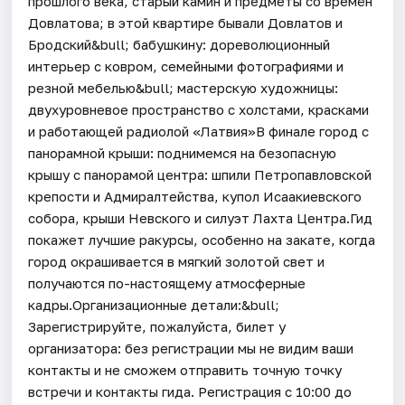
прошлого века, старый камин и предметы со времён
Довлатова; в этой квартире бывали Довлатов и
Бродский&bull; бабушкину: дореволюционный
интерьер с ковром, семейными фотографиями и
резной мебелью&bull; мастерскую художницы:
двухуровневое пространство с холстами, красками
и работающей радиолой «Латвия»В финале город с
панорамной крыши: поднимемся на безопасную
крышу с панорамой центра: шпили Петропавловской
крепости и Адмиралтейства, купол Исаакиевского
собора, крыши Невского и силуэт Лахта Центра.Гид
покажет лучшие ракурсы, особенно на закате, когда
город окрашивается в мягкий золотой свет и
получаются по-настоящему атмосферные
кадры.Организационные детали:&bull;
Зарегистрируйте, пожалуйста, билет у
организатора: без регистрации мы не видим ваши
контакты и не сможем отправить точную точку
встречи и контакты гида. Регистрация с 10:00 до