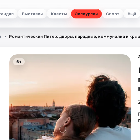
тендап
Выставки
Квесты
Экскурсии
Спорт
Ещё
и
Романтический Питер: дворы, парадные, коммуналка и кры
6+