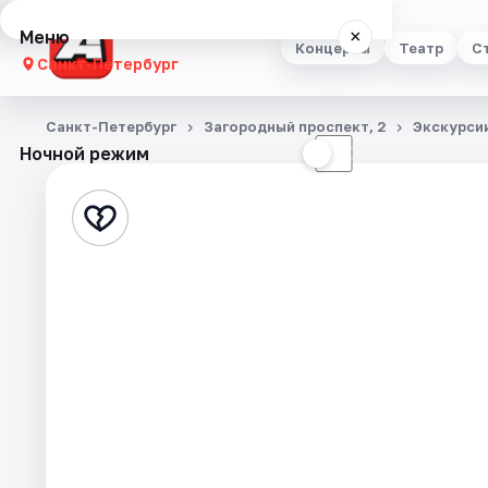
Меню
×
Концерты
Театр
С
Санкт-Петербург
Концерты
Санкт-Петербург
Загородный проспект, 2
Экскурси
Ночной режим
☀
☾
Театр
Стендап
Выставки
Квесты
Экскурсии
Спорт
События