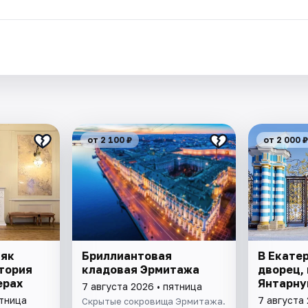
от 2 100 ₽
от 2 000 ₽
няк
Бриллиантовая
В Екате
тория
кладовая Эрмитажа
дворец, 
ерах
Янтарну
7 августа 2026 • пятница
ятница
7 августа 
Скрытые сокровища Эрмитажа.