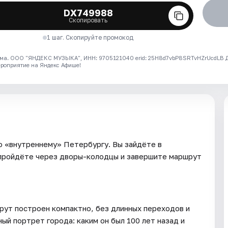
DX749988
Скопировать
1 шаг. Скопируйте промокод
ма. ООО "ЯНДЕКС МУЗЫКА", ИНН: 9705121040 erid: 25H8d7vbP8SRTvHZrUcdLB
ероприятие на Яндекс Афише!
по «внутреннему» Петербургу. Вы зайдёте в
 пройдёте через дворы-колодцы и завершите маршрут
рут построен компактно, без длинных переходов и
ый портрет города: каким он был 100 лет назад и