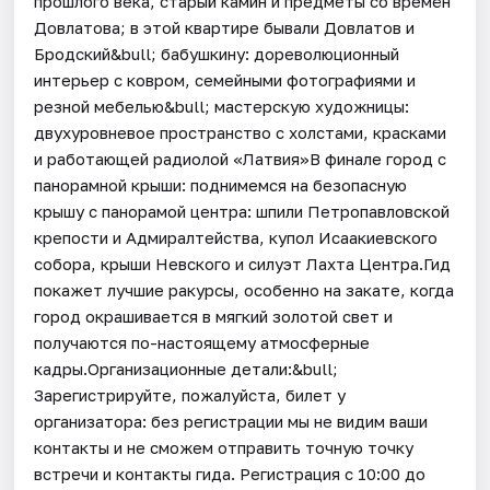
прошлого века, старый камин и предметы со времён
Довлатова; в этой квартире бывали Довлатов и
Бродский&bull; бабушкину: дореволюционный
интерьер с ковром, семейными фотографиями и
резной мебелью&bull; мастерскую художницы:
двухуровневое пространство с холстами, красками
и работающей радиолой «Латвия»В финале город с
панорамной крыши: поднимемся на безопасную
крышу с панорамой центра: шпили Петропавловской
крепости и Адмиралтейства, купол Исаакиевского
собора, крыши Невского и силуэт Лахта Центра.Гид
покажет лучшие ракурсы, особенно на закате, когда
город окрашивается в мягкий золотой свет и
получаются по-настоящему атмосферные
кадры.Организационные детали:&bull;
Зарегистрируйте, пожалуйста, билет у
организатора: без регистрации мы не видим ваши
контакты и не сможем отправить точную точку
встречи и контакты гида. Регистрация с 10:00 до