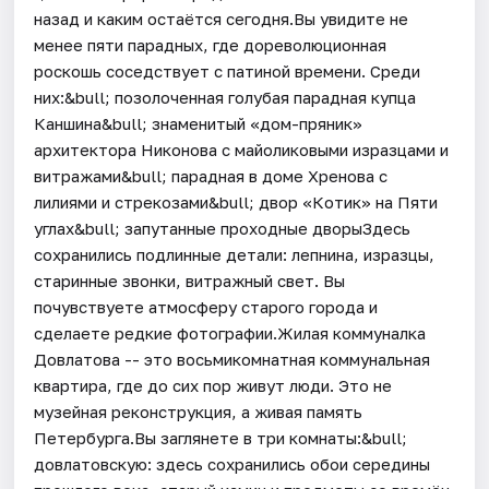
назад и каким остаётся сегодня.Вы увидите не
менее пяти парадных, где дореволюционная
роскошь соседствует с патиной времени. Среди
них:&bull; позолоченная голубая парадная купца
Каншина&bull; знаменитый «дом-пряник»
архитектора Никонова с майоликовыми изразцами и
витражами&bull; парадная в доме Хренова с
лилиями и стрекозами&bull; двор «Котик» на Пяти
углах&bull; запутанные проходные дворыЗдесь
сохранились подлинные детали: лепнина, изразцы,
старинные звонки, витражный свет. Вы
почувствуете атмосферу старого города и
сделаете редкие фотографии.Жилая коммуналка
Довлатова -- это восьмикомнатная коммунальная
квартира, где до сих пор живут люди. Это не
музейная реконструкция, а живая память
Петербурга.Вы заглянете в три комнаты:&bull;
довлатовскую: здесь сохранились обои середины