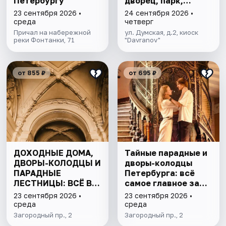
Петербургу
дворец, парк,
фонтаны
23 сентября 2026 •
24 сентября 2026 •
среда
четверг
Причал на набережной
ул. Думская, д.2, киоск
реки Фонтанки, 71
"Davranov"
от 855 ₽
от 695 ₽
ДОХОДНЫЕ ДОМА,
Тайные парадные и
ДВОРЫ-КОЛОДЦЫ И
дворы-колодцы
ПАРАДНЫЕ
Петербурга: всё
ЛЕСТНИЦЫ: ВСЁ В
самое главное за
ОДНОЙ ПРОГУЛКЕ
1,5 часа
23 сентября 2026 •
23 сентября 2026 •
среда
среда
Загородный пр., 2
Загородный пр., 2