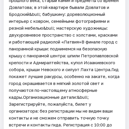
прошлого века, старый камин и предметы со времён
Довлатова; в этой квартире бывали Довлатов и
Бродский&bull; бабушкину: дореволюционный
интерьер с ковром, семейными фотографиями и
резной мебелью&bull; мастерскую художницы:
двухуровневое пространство с холстами, красками
и работающей радиолой «Латвия»В финале город с
панорамной крыши: поднимемся на безопасную
крышу с панорамой центра: шпили Петропавловской
крепости и Адмиралтейства, купол Исаакиевского
собора, крыши Невского и силуэт Лахта Центра.Гид
покажет лучшие ракурсы, особенно на закате, когда
город окрашивается в мягкий золотой свет и
получаются по-настоящему атмосферные
кадры.Организационные детали:&bull;
Зарегистрируйте, пожалуйста, билет у
организатора: без регистрации мы не видим ваши
контакты и не сможем отправить точную точку
встречи и контакты гида. Регистрация с 10:00 до