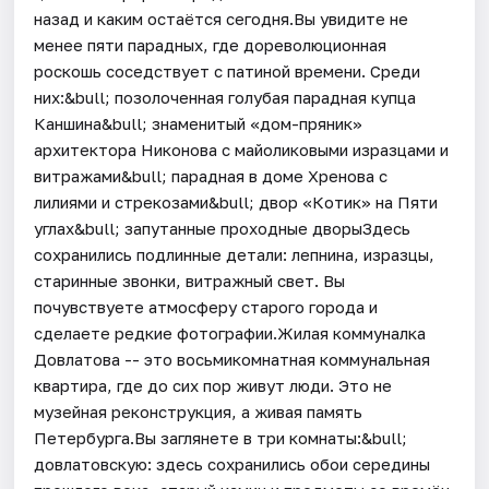
назад и каким остаётся сегодня.Вы увидите не
менее пяти парадных, где дореволюционная
роскошь соседствует с патиной времени. Среди
них:&bull; позолоченная голубая парадная купца
Каншина&bull; знаменитый «дом-пряник»
архитектора Никонова с майоликовыми изразцами и
витражами&bull; парадная в доме Хренова с
лилиями и стрекозами&bull; двор «Котик» на Пяти
углах&bull; запутанные проходные дворыЗдесь
сохранились подлинные детали: лепнина, изразцы,
старинные звонки, витражный свет. Вы
почувствуете атмосферу старого города и
сделаете редкие фотографии.Жилая коммуналка
Довлатова -- это восьмикомнатная коммунальная
квартира, где до сих пор живут люди. Это не
музейная реконструкция, а живая память
Петербурга.Вы заглянете в три комнаты:&bull;
довлатовскую: здесь сохранились обои середины