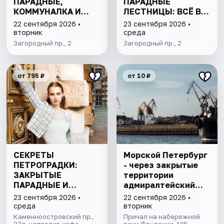
ПАРАДНЫЕ,
ПАРАДНЫЕ
КОММУНАЛКА И
ЛЕСТНИЦЫ: ВСЁ В
КРЫША
ОДНОЙ ПРОГУЛКЕ
22 сентября 2026 •
23 сентября 2026 •
вторник
среда
Загородный пр., 2
Загородный пр., 2
от 795 ₽
от 10 ₽
СЕКРЕТЫ
Морской Петербург
ПЕТРОГРАДКИ:
- через закрытые
ЗАКРЫТЫЕ
территории
ПАРАДНЫЕ И
адмиралтейский
ДВОРЫ-КОЛОДЦЫ
верфей
23 сентября 2026 •
22 сентября 2026 •
среда
вторник
Каменноостровский пр.,
Причал на набережной