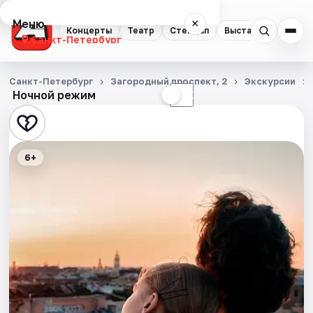
Меню
×
Концерты
Театр
Стендап
Выставки
Квест
Санкт-Петербург
Концерты
Санкт-Петербург
Загородный проспект, 2
Экскурсии
Ночной режим
☀
☾
Театр
Стендап
6+
Выставки
Квесты
Экскурсии
Спорт
События