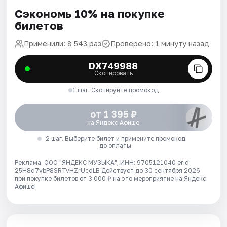
Сэкономь 10% на покупке
билетов
Применили: 8 543 раз
Проверено: 1 минуту назад
DX749988
Скопировать
1 шаг. Скопируйте промокод
от 1 395 ₽
на Яндекс Афише
2 шаг. Выберите билет и примените промокод
до оплаты
Реклама. ООО "ЯНДЕКС МУЗЫКА", ИНН: 9705121040 erid:
25H8d7vbP8SRTvHZrUcdLB
Действует до 30 сентября 2026
при покупке билетов от 3 000 ₽ на это мероприятие на Яндекс
Афише!