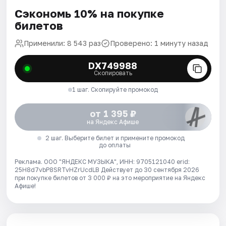
Сэкономь 10% на покупке
билетов
Применили: 8 543 раз
Проверено: 1 минуту назад
DX749988
Скопировать
1 шаг. Скопируйте промокод
от 1 395 ₽
на Яндекс Афише
2 шаг. Выберите билет и примените промокод
до оплаты
Реклама. ООО "ЯНДЕКС МУЗЫКА", ИНН: 9705121040 erid:
25H8d7vbP8SRTvHZrUcdLB
Действует до 30 сентября 2026
при покупке билетов от 3 000 ₽ на это мероприятие на Яндекс
Афише!