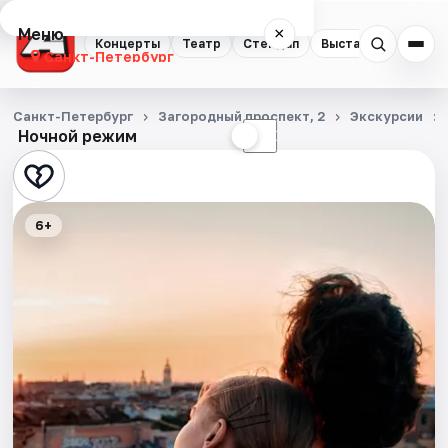
Меню
×
Концерты
Театр
Стендап
Выставки
Квест
Санкт-Петербург
Концерты
Санкт-Петербург
Загородный проспект, 2
Экскурсии
Ночной режим
☀
☾
Театр
Стендап
6+
Выставки
Квесты
Экскурсии
Спорт
События