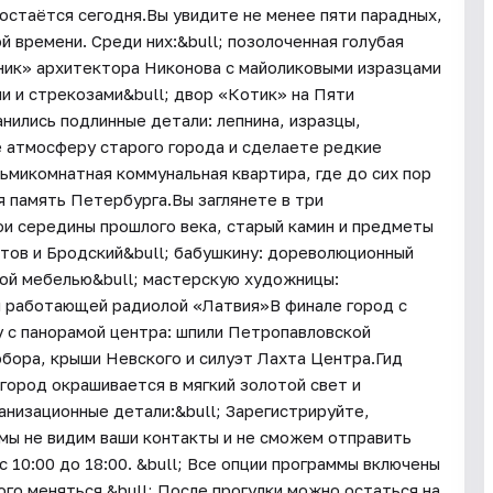
 остаётся сегодня.Вы увидите не менее пяти парадных,
 времени. Среди них:&bull; позолоченная голубая
ник» архитектора Никонова с майоликовыми изразцами
ми и стрекозами&bull; двор «Котик» на Пяти
нились подлинные детали: лепнина, изразцы,
е атмосферу старого города и сделаете редкие
ьмикомнатная коммунальная квартира, где до сих пор
я память Петербурга.Вы заглянете в три
ои середины прошлого века, старый камин и предметы
атов и Бродский&bull; бабушкину: дореволюционный
ной мебелью&bull; мастерскую художницы:
и работающей радиолой «Латвия»В финале город с
 с панорамой центра: шпили Петропавловской
обора, крыши Невского и силуэт Лахта Центра.Гид
 город окрашивается в мягкий золотой свет и
низационные детали:&bull; Зарегистрируйте,
 мы не видим ваши контакты и не сможем отправить
с 10:00 до 18:00. &bull; Все опции программы включены
го меняться.&bull; После прогулки можно остаться на