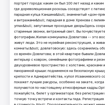
портрет города: каким он был 100 лет назад и каким
где дореволюционная роскошь соседствует с патиной
парадная купца Каншина&bull; знаменитый «дом-пря
и витражами&bull; парадная в доме Хренова с лилия
углах&bull; запутанные проходные дворыЗдесь сохра
старинные звонки, витражный свет. Вы почувствует
фотографии.Жилая коммуналка Довлатова -- это вос
живут люди. Это не музейная реконструкция, а жива
комнаты:&bull; довлатовскую: здесь сохранились об
со времён Довлатова; в этой квартире бывали Довл
интерьер с ковром, семейными фотографиями и рез
двухуровневое пространство с холстами, красками 
панорамной крыши: поднимемся на безопасную крышу
крепости и Адмиралтейства, купол Исаакиевского с
покажет лучшие ракурсы, особенно на закате, когда
получаются по-настоящему атмосферные кадры.Орга
пожалуйста, билет у организатора: без регистрации
точную точку встречи и контакты гида. Регистрация 
в стоимость.&bull; Продолжительность может немно