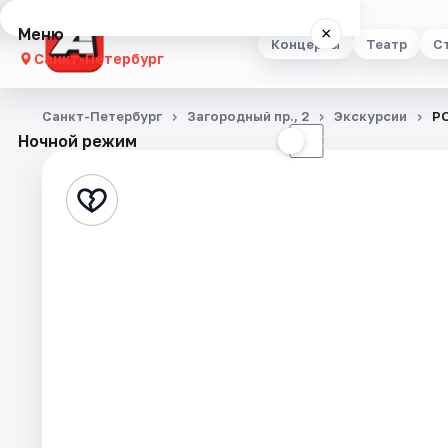
Меню
×
Концерты
Театр
С
Санкт-Петербург
Концерты
Санкт-Петербург
Загородный пр., 2
Экскурсии
Р
Ночной режим
☀
☾
Театр
Стендап
Выставки
Квесты
Экскурсии
Спорт
События