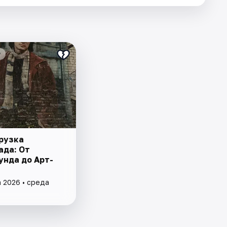
₽
рузка
ада: От
унда до Арт-
а 2026 • среда