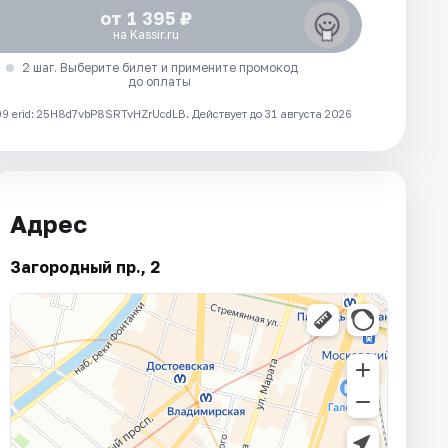
от 1 395 ₽
на Kassir.ru
2 шаг. Выберите билет и примените промокод
до оплаты
 erid: 25H8d7vbP8SRTvHZrUcdLB.
Действует до 31 августа 2026
Адрес
Загородный пр., 2