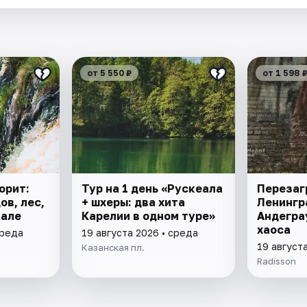
от 5 550 ₽
от 1 598 
орит:
Тур на 1 день «Рускеала
Перезаг
ов, лес,
+ шхеры: два хита
Ленингр
кале
Карелии в одном туре»
Андегра
хаоса
среда
19 августа 2026 • среда
19 август
Казанская пл.
Radisson