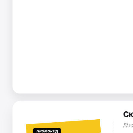
Города
Площадки
Артисты
Рейтинги
Ск
П
ПРОМОКОД