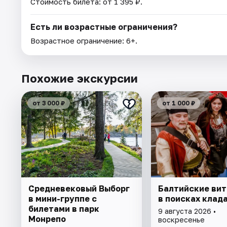
Стоимость билета: от 1 395 ₽.
Есть ли возрастные ограничения?
Возрастное ограничение: 6+.
Похожие экскурсии
от 3 000 ₽
от 1 000 ₽
Cредневековый Выборг
Балтийские ви
в мини-группе c
в поисках клад
билетами в парк
9 августа 2026 •
Монрепо
воскресенье