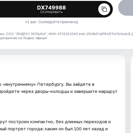
DX749988
Скопировать
1 шаг. Скопируйте промокод
ма. ООО "ЯНДЕКС МУЗЫКА", ИНН: 9705121040 erid: 25H8d7vbP8SRTvHZrUcdLB
ероприятие на Яндекс Афише!
по «внутреннему» Петербургу. Вы зайдёте в
 пройдёте через дворы-колодцы и завершите маршрут
рут построен компактно, без длинных переходов и
ый портрет города: каким он был 100 лет назад и