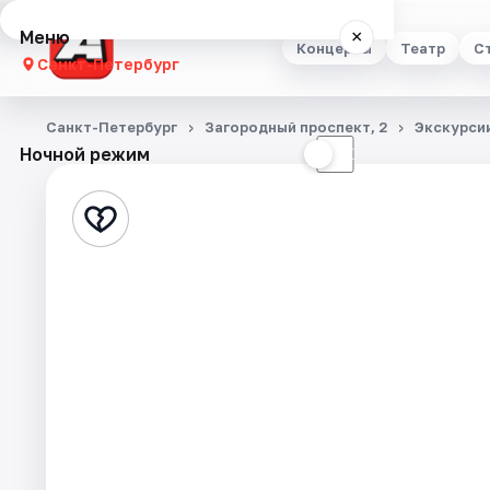
Меню
×
Концерты
Театр
С
Санкт-Петербург
Концерты
Санкт-Петербург
Загородный проспект, 2
Экскурси
Ночной режим
☀
☾
Театр
Стендап
Выставки
Квесты
Экскурсии
Спорт
События