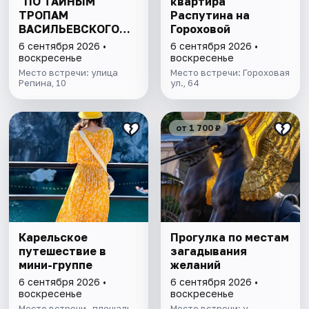
"ПО ТАЙНЫМ
квартира
ТРОПАМ
Распутина на
ВАСИЛЬЕВСКОГО
Гороховой
ОСТРОВА"
6 сентября 2026 •
6 сентября 2026 •
воскресенье
воскресенье
Место встречи: улица
Место встречи: Гороховая
Репина, 10
ул., 64
от 1 700 ₽
Карельское
Прогулка по местам
путешествие в
загадывания
мини-группе
желаний
6 сентября 2026 •
6 сентября 2026 •
воскресенье
воскресенье
Место встречи- площадь
Место встречи: у