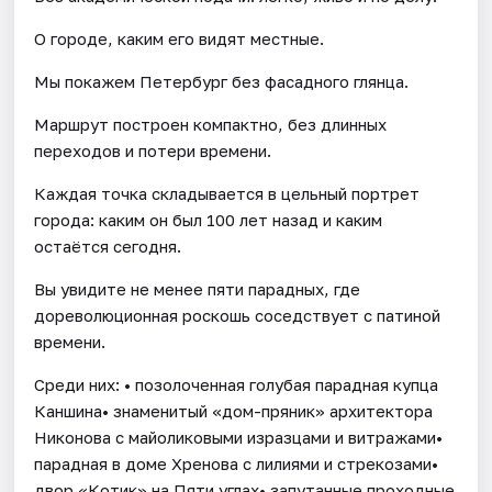
О городе, каким его видят местные.
Мы покажем Петербург без фасадного глянца.
Маршрут построен компактно, без длинных
переходов и потери времени.
Каждая точка складывается в цельный портрет
города: каким он был 100 лет назад и каким
остаётся сегодня.
Вы увидите не менее пяти парадных, где
дореволюционная роскошь соседствует с патиной
времени.
Среди них: • позолоченная голубая парадная купца
Каншина• знаменитый «дом-пряник» архитектора
Никонова с майоликовыми изразцами и витражами•
парадная в доме Хренова с лилиями и стрекозами•
двор «Котик» на Пяти углах• запутанные проходные