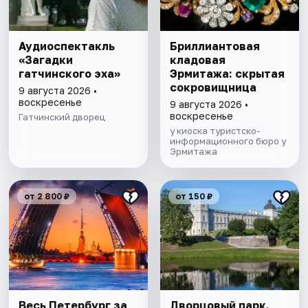
Аудиоспектакль
Бриллиантовая
«Загадки
кладовая
гатчинского эха»
Эрмитажа: скрытая
сокровищница
9 августа 2026 •
воскресенье
9 августа 2026 •
воскресенье
Гатчинский дворец
у киоска туристско-
информационного бюро у
Эрмитажа
от 2 800 ₽
от 150 ₽
Весь Петербург за
Дворцовый парк.