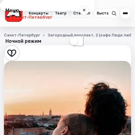
Меню
×
Концерты
Театр
Стендап
Выставки
Квест
Санкт-Петербург
Концерты
Санкт-Петербург
Загородный проспект, 2 (кафе Люди любя
Ночной режим
☀
☾
Театр
Стендап
Выставки
Квесты
Экскурсии
Спорт
События