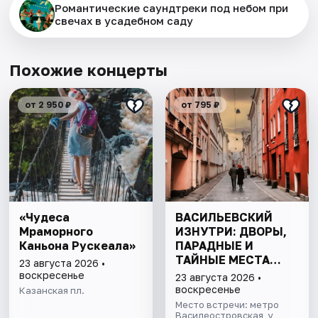
Романтические саундтреки под небом при
свечах в усадебном саду
Похожие концерты
от 2 950 ₽
от 795 ₽
«Чудеса
ВАСИЛЬЕВСКИЙ
Мраморного
ИЗНУТРИ: ДВОРЫ,
Каньона Рускеала»
ПАРАДНЫЕ И
ТАЙНЫЕ МЕСТА
23 августа 2026 •
ОСТРОВА
воскресенье
23 августа 2026 •
воскресенье
Казанская пл.
Место встречи: метро
Василеостровская, у