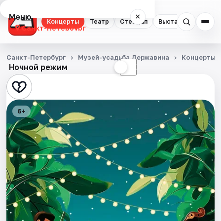
Меню
×
Концерты
Театр
Стендап
Выставки
Квест
Санкт-Петербург
Концерты
Санкт-Петербург
Музей-усадьба Державина
Концерты
Ночной режим
☀
☾
Театр
Стендап
6+
Выставки
Квесты
Экскурсии
Спорт
События