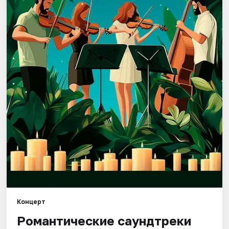
Города
Площадки
Артисты
Рейтинги
Концерт
Романтические саундтреки