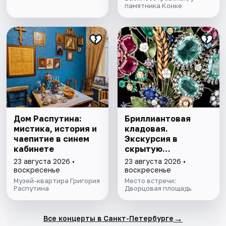
памятника Конке
Дом Распутина:
Бриллиантовая
мистика, история и
кладовая.
чаепитие в синем
Экскурсия в
кабинете
скрытую
сокровищницу
23 августа 2026 •
23 августа 2026 •
Эрмитажа с
воскресенье
воскресенье
билетом в музей
Музей-квартира Григория
Место встречи:
Распутина
Дворцовая площадь
→
Все концерты в Санкт-Петербурге