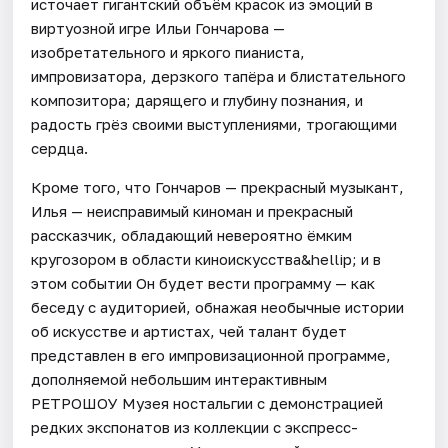
источает гигантский объём красок из эмоций в
виртуозной игре Ильи Гончарова —
изобретательного и яркого пианиста,
импровизатора, дерзкого тапёра и блистательного
композитора; дарящего и глубину познания, и
радость грёз своими выступлениями, трогающими
сердца.
Кроме того, что Гончаров — прекрасный музыкант,
Илья — неисправимый киноман и прекрасный
рассказчик, обладающий невероятно ёмким
кругозором в области киноискусства&hellip; и в
этом событии Он будет вести программу — как
беседу с аудиторией, обнажая необычные истории
об искусстве и артистах, чей талант будет
представлен в его импровизационной программе,
дополняемой небольшим интерактивным
РЕТРОШОУ Музея ностальгии с демонстрацией
редких экспонатов из коллекции с экспресс-