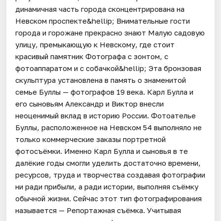
динамичная часть города сконцентрирована на
Невском проспекте&hellip; Внимательные гости
города и горожане прекрасно знают Малую садовую
улицу, премыкающую к Невскому, где стоит
красивый памятник Фотографа с зонтом, с
фотоаппаратом и с собачкой&hellip; Эта бронзовая
скульптура установлена в память о знаменитой
семье Буллы — фотографов 19 века. Карл Булла и
его сыновьям Александр и Виктор внесли
неоценимый вклад в историю России. Фотоателье
Буллы, расположенное на Невском 54 выполняло не
только коммерческие заказы портретной
фотосъёмки. Именно Карл Булла и сыновья в те
далёкие годы смогли уделить достаточно времени,
ресурсов, труда и творчества создавая фотографии
ни ради прибыли, а ради истории, выполняя съёмку
обычной жизни. Сейчас этот тип фотографирования
называется — Репортажная съёмка. Учитывая