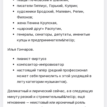
писатели Гиппиус, Горький, Куприн;
художники Бродский, Малевич, Репин,
Филонов;
жена Ленина Крупская,
«царский друг» Распутин,
генералы, сенаторы, депутаты, именитые
купцы и предприниматели&hellip;
Илья Гончаров.
пианист-виртуоз
композитор-импровизатор
настоящий тапёр (редкий профессионал
может себя причислить к этой уходящей в
лету категории музыкантов).
Деликатный и лирический сейчас, а в следующую
минуту резкий и стремительный&hellip; ещё
мгновение — неистовый или ироничный рояль