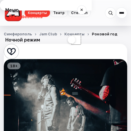
Меню
×
Концерты
Театр
Стендап
Симферополь
Концерты
Симферополь
Jam Club
Концерты
Роковой год
Ночной режим
☀
☾
Театр
Стендап
18+
События
Города
Площадки
Артисты