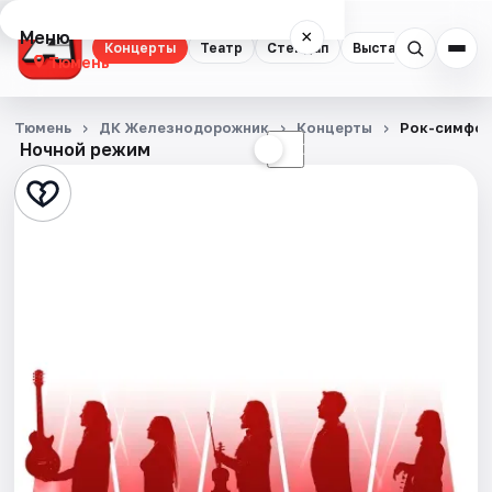
Меню
×
Концерты
Театр
Стендап
Выставки
Квест
Тюмень
Концерты
Тюмень
ДК Железнодорожник
Концерты
Рок-симфон
Ночной режим
☀
☾
Театр
Стендап
Выставки
Квесты
Экскурсии
Спорт
События