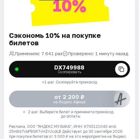
10%
Сэкономь 10% на покупке
билетов
Применили: 7 641 раз
Проверено: 1 минуту назад
DX749988
Скопировать
1 шаг. Скопируйте промокод
от 2 200 ₽
на Яндекс Афише
2 шаг. Выберите билет и примените промокод
до оплаты
Реклама. ООО "ЯНДЕКС МУЗЫКА", ИНН: 9705121040 erid:
25H8d7vbP8SRTvHZrUcdLB
Действует до 30 сентября 2026
при покупке билетов от 3 000 ₽ на это мероприятие на Яндекс