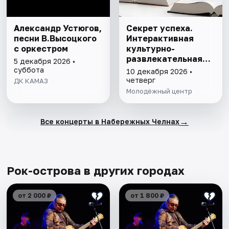
Александр Устюгов,
Секрет успеха.
песни В.Высоцкого
Интерактивная
с оркестром
культурно-
развлекательная
5 декабря 2026 •
игра
суббота
10 декабря 2026 •
четверг
ДК КАМАЗ
Молодёжный центр
→
Все концерты в Набережных Челнах
Рок-острова в других городах
от 2 000 ₽
от 1 800 ₽