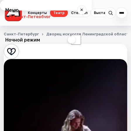
Меню
×
Концерты
Театр
Стендап
Выставки
Квест
Санкт-Петербург
Концерты
Санкт-Петербург
Дворец искусств Ленинградской област
Ночной режим
☀
☾
Театр
Стендап
Выставки
Квесты
Экскурсии
Спорт
События