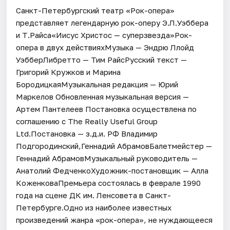
Санкт-Петербургский театр «Рок-опера»
представляет легендарную рок-оперу Э.Л.Уэббера
и Т.Райса«Иисус Христос — суперзвезда»Рок-
опера в двух действияхМузыка — Эндрю Ллойд
УэбберЛибретто — Тим РайсРусский текст —
Григорий Кружков и Марина
БородицкаяМузыкальная редакция — Юрий
Маркелов Обновленная музыкальная версия —
Артем Пантелеев Постановка осуществлена по
соглашению с The Really Useful Group
Ltd.Постановка — з.д.и. РФ Владимир
Подгородинский,Геннадий АбрамовБалетмейстер —
Геннадий АбрамовМузыкальный руководитель —
Анатолий ФедченкоХудожник-постановщик — Алла
КоженковаПремьера состоялась в феврале 1990
года на сцене ДК им. Ленсовета в Санкт-
Петербурге.Одно из наиболее известных
произведений жанра «рок-опера», не нуждающееся