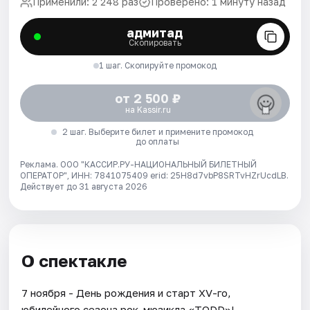
Применили: 2 248 раз
Проверено: 1 минуту назад
адмитад
Скопировать
1 шаг. Скопируйте промокод
от 2 500 ₽
на Kassir.ru
2 шаг. Выберите билет и примените промокод
до оплаты
Реклама. ООО "КАССИР.РУ-НАЦИОНАЛЬНЫЙ БИЛЕТНЫЙ
ОПЕРАТОР", ИНН: 7841075409 erid: 25H8d7vbP8SRTvHZrUcdLB.
Действует до 31 августа 2026
О спектакле
7 ноября - День рождения и старт XV-го,
юбилейного сезона рок-мюзикла «TODD»!