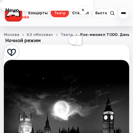
Меню
×
Концерты
Театр
Стендап
Выставки
Квест
Москва
Концерты
Москва
КЗ «Москва»
Театр
Рок-мюзикл TODD. День 
Ночной режим
☀
☾
Театр
Стендап
Выставки
Квесты
Экскурсии
Спорт
События