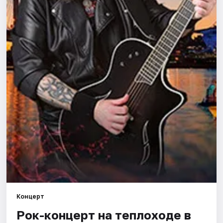
Города
Площадки
Артисты
Рейтинги
Концерт
Рок-концерт нa теплоходe в