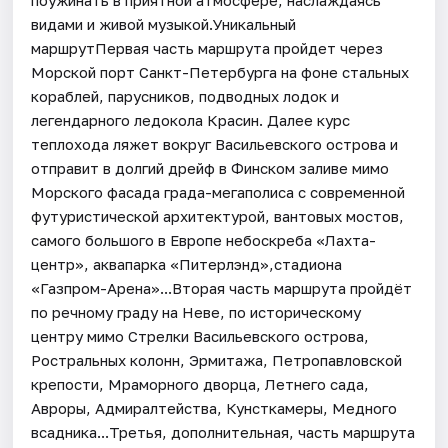
видами и живой музыкой.Уникальный
маршрутПервая часть маршрута пройдет через
Морской порт Санкт-Петербурга на фоне стальных
кораблей, парусников, подводных лодок и
легендарного ледокола Красин. Далее курс
теплохода ляжет вокруг Васильевского острова и
отправит в долгий дрейф в Финском заливе мимо
Морского фасада града-мегаполиса с современной
футуристической архитектурой, вантовых мостов,
самого большого в Европе небоскреба «Лахта-
центр», аквапарка «Питерлэнд»,стадиона
«Газпром-Арена»...Вторая часть маршрута пройдёт
по речному граду на Неве, по историческому
центру мимо Стрелки Васильевского острова,
Ростральных колонн, Эрмитажа, Петропавловской
крепости, Мраморного дворца, Летнего сада,
Авроры, Адмиралтейства, Кунсткамеры, Медного
всадника...Третья, дополнительная, часть маршрута