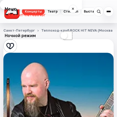
Меню
×
Концерты
Театр
Стендап
Выставки
Квест
Санкт-Петербург
Концерты
Санкт-Петербург
Теплоход-клуб ROCK HIT NEVA (Москва 1
Ночной режим
☀
☾
Театр
Стендап
Выставки
Квесты
Экскурсии
Спорт
События