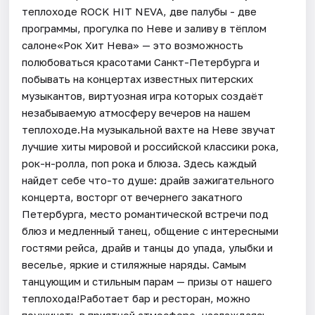
теплоходе ROCK HIT NEVA, две палубы - две
программы, прогулка по Неве и заливу в тёплом
салоне«Рок Хит Нева» — это возможность
полюбоваться красотами Санкт-Петербурга и
побывать на концертах известных питерских
музыкантов, виртуозная игра которых создаёт
незабываемую атмосферу вечеров на нашем
теплоходе.На музыкальной вахте на Неве звучат
лучшие хиты мировой и российской классики рока,
рок-н-ролла, поп рока и блюза. Здесь каждый
найдет себе что-то душе: драйв зажигательного
концерта, восторг от вечернего закатного
Петербурга, место романтической встречи под
блюз и медленный танец, общение с интересными
гостями рейса, драйв и танцы до упада, улыбки и
веселье, яркие и стиляжные наряды. Самым
танцующим и стильным парам — призы от нашего
теплохода!Работает бар и ресторан, можно
поужинать в приятной атмосфере, наслаждаясь