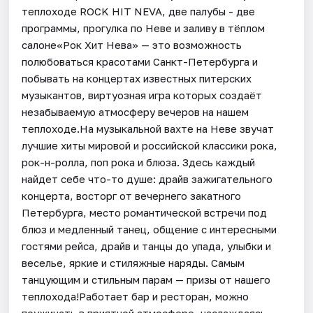
теплоходе ROCK HIT NEVA, две палубы - две
программы, прогулка по Неве и заливу в тёплом
салоне«Рок Хит Нева» — это возможность
полюбоваться красотами Санкт-Петербурга и
побывать на концертах известных питерских
музыкантов, виртуозная игра которых создаёт
незабываемую атмосферу вечеров на нашем
теплоходе.На музыкальной вахте на Неве звучат
лучшие хиты мировой и российской классики рока,
рок-н-ролла, поп рока и блюза. Здесь каждый
найдет себе что-то душе: драйв зажигательного
концерта, восторг от вечернего закатного
Петербурга, место романтической встречи под
блюз и медленный танец, общение с интересными
гостями рейса, драйв и танцы до упада, улыбки и
веселье, яркие и стиляжные наряды. Самым
танцующим и стильным парам — призы от нашего
теплохода!Работает бар и ресторан, можно
поужинать в приятной атмосфере, наслаждаясь