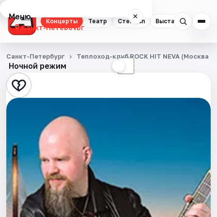
Меню
×
Концерты
Театр
Стендап
Выставки
Квест
Санкт-Петербург
Концерты
Санкт-Петербург
Теплоход-клуб ROCK HIT NEVA (Москва 1
Ночной режим
☀
☾
Театр
Стендап
Выставки
Квесты
Экскурсии
Спорт
События