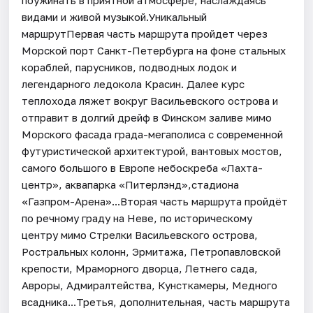
видами и живой музыкой.Уникальный
маршрутПервая часть маршрута пройдет через
Морской порт Санкт-Петербурга на фоне стальных
кораблей, парусников, подводных лодок и
легендарного ледокола Красин. Далее курс
теплохода ляжет вокруг Васильевского острова и
отправит в долгий дрейф в Финском заливе мимо
Морского фасада града-мегаполиса с современной
футуристической архитектурой, вантовых мостов,
самого большого в Европе небоскреба «Лахта-
центр», аквапарка «Питерлэнд»,стадиона
«Газпром-Арена»...Вторая часть маршрута пройдёт
по речному граду на Неве, по историческому
центру мимо Стрелки Васильевского острова,
Ростральных колонн, Эрмитажа, Петропавловской
крепости, Мраморного дворца, Летнего сада,
Авроры, Адмиралтейства, Кунсткамеры, Медного
всадника...Третья, дополнительная, часть маршрута