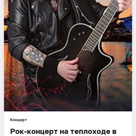
Города
Площадки
Артисты
Рейтинги
Концерт
Рок-концерт нa теплоходe в