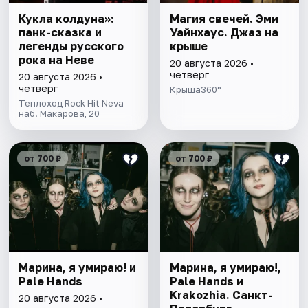
Кукла колдуна»:
Магия свечей. Эми
панк-сказка и
Уайнхаус. Джаз на
легенды русского
крыше
рока на Неве
20 августа 2026 •
четверг
20 августа 2026 •
четверг
Крыша360°
Теплоход Rock Hit Neva
наб. Макарова, 20
от 700 ₽
от 700 ₽
Марина, я умираю! и
Марина, я умираю!,
Pale Hands
Pale Hands и
Krakozhia. Санкт-
20 августа 2026 •