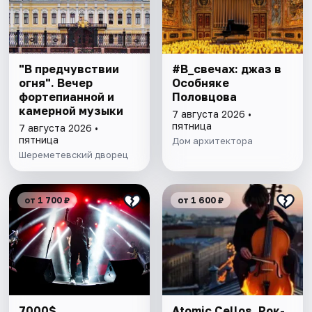
"В предчувствии
#В_свечах: джаз в
огня". Вечер
Особняке
фортепианной и
Половцова
камерной музыки
7 августа 2026 •
пятница
7 августа 2026 •
пятница
Дом архитектора
Шереметевский дворец
от 1 700 ₽
от 1 600 ₽
7000$
Atomic Cellos. Рок-