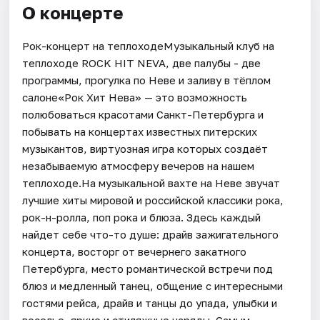
О концерте
Рок-концерт нa теплоходeМузыкальный клуб на
теплоходе ROCK HIT NEVA, две палубы - две
программы, прогулка по Неве и заливу в тёплом
салоне«Рок Хит Нева» — это возможность
полюбоваться красотами Санкт-Петербурга и
побывать на концертах известных питерских
музыкантов, виртуозная игра которых создаёт
незабываемую атмосферу вечеров на нашем
теплоходе.На музыкальной вахте на Неве звучат
лучшие хиты мировой и российской классики рока,
рок-н-ролла, поп рока и блюза. Здесь каждый
найдет себе что-то душе: драйв зажигательного
концерта, восторг от вечернего закатного
Петербурга, место романтической встречи под
блюз и медленный танец, общение с интересными
гостями рейса, драйв и танцы до упада, улыбки и
веселье, яркие и стиляжные наряды. Самым