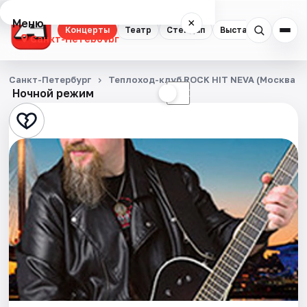
Меню
×
Концерты
Театр
Стендап
Выставки
Квест
Санкт-Петербург
Концерты
Санкт-Петербург
Теплоход-клуб ROCK HIT NEVA (Москва 1
Ночной режим
☀
☾
Театр
Стендап
Выставки
Квесты
Экскурсии
Спорт
События