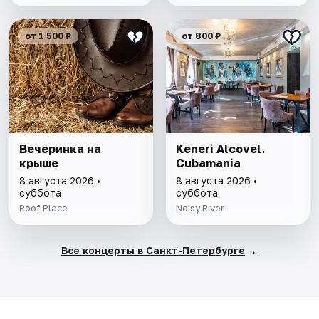
от 1 500 ₽
от 800 ₽
Вечеринка на
Keneri Alcovel.
крыше
Cubamania
8 августа 2026 •
8 августа 2026 •
суббота
суббота
Roof Place
Noisy River
→
Все концерты в Санкт-Петербурге