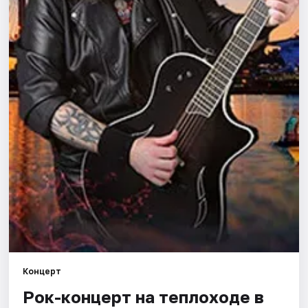
Города
Площадки
Артисты
Рейтинги
Концерт
Рок-концерт нa теплоходe в