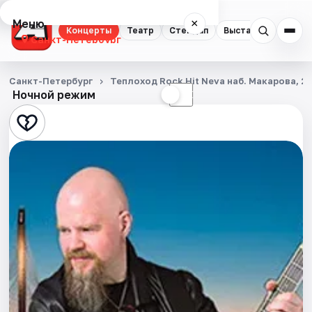
Меню
×
Концерты
Театр
Стендап
Выставки
Квест
Санкт-Петербург
Концерты
Санкт-Петербург
Теплоход Rock Hit Neva наб. Макарова, 2
Ночной режим
☀
☾
Театр
Стендап
Выставки
Квесты
Экскурсии
Спорт
События