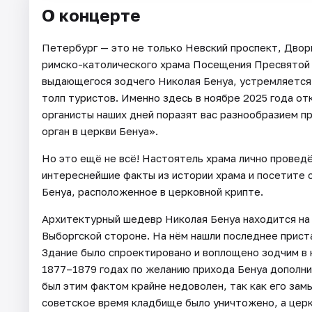
О концерте
Петербург — это не только Невский проспект, Двор
римско-католического храма Посещения Пресвятой 
выдающегося зодчего Николая Бенуа, устремляется 
толп туристов. Именно здесь в ноябре 2025 года от
органисты наших дней поразят вас разнообразием п
орган в церкви Бенуа».
Но это ещё не всё! Настоятель храма лично проведё
интереснейшие факты из истории храма и посетите 
Бенуа, расположенное в церковной крипте.
Архитектурный шедевр Николая Бенуа находится на
Выборгской стороне. На нём нашли последнее прис
Здание было спроектировано и воплощено зодчим в 
1877–1879 годах по желанию прихода Бенуа дополни
был этим фактом крайне недоволен, так как его зам
советское время кладбище было уничтожено, а церк