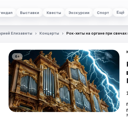
тендап
Выставки
Квесты
Экскурсии
Спорт
Ещё
арией Елизаветы
Концерты
Рок-хиты на органе при свечах
6+