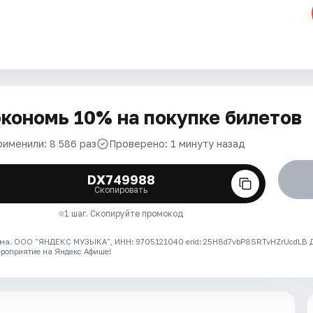
кономь 10% на покупке билетов
рименили: 8 586 раз
Проверено: 1 минуту назад
DX749988
Скопировать
1 шаг. Скопируйте промокод
ма. ООО "ЯНДЕКС МУЗЫКА", ИНН: 9705121040 erid: 25H8d7vbP8SRTvHZrUcdLB
ероприятие на Яндекс Афише!