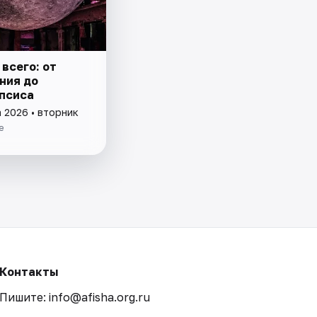
всего: от
ния до
псиса
а 2026 • вторник
е
Контакты
Пишите: info@afisha.org.ru