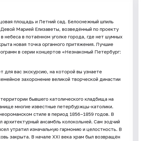
цовая площадь и Летний сад. Белоснежный шпиль
Девой Марией Елизаветы, возведённый по проекту
в небеса в потаённом уголке города, где нет шумных
крыта новая точка органного притяжения. Лучшие
рограмм в серии концертов «Незнакомый Петербург:
т для вас экскурсию, на которой вы узнаете
семейное захоронение великой творческой династии
 территории бывшего католического кладбища на
танище многие известные петербуржцы-католики.
неороманском стиле в период 1856–1859 годов. В
л архитектурный ансамбль колокольней. Сам зодчий
ысел утратил изначальную гармонию и целостность. В
овь закрыта. В начале XXI века храм был возвращён