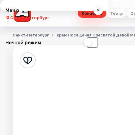
Меню
×
Концерты
Театр
С
Санкт-Петербург
Концерты
Санкт-Петербург
Храм Посещения Пресвятой Девой М
Ночной режим
☀
☾
Театр
Стендап
Выставки
Квесты
Экскурсии
Спорт
События