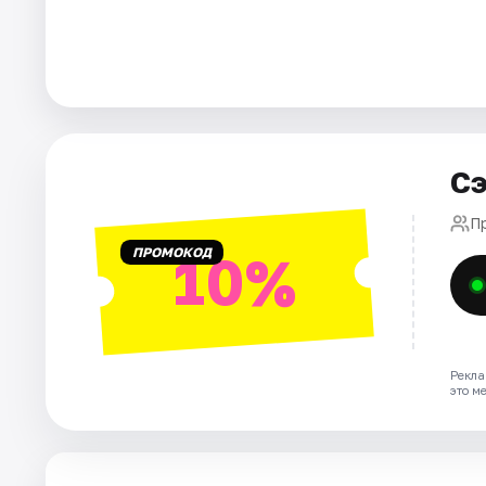
Города
Площадки
Артисты
Сэ
Рейтинги
П
ПРОМОКОД
10%
Рекла
это м