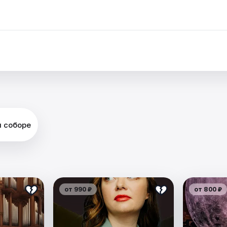
м соборе
от 990 ₽
от 800 ₽