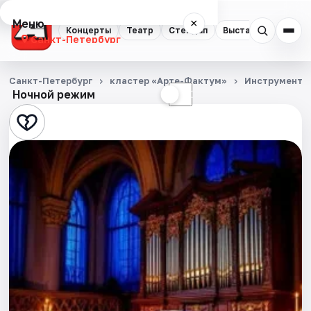
Меню
×
Концерты
Театр
Стендап
Выставки
Квест
Санкт-Петербург
Концерты
Санкт-Петербург
кластер «Арте-Фактум»
Инструмента
Ночной режим
☀
☾
Театр
Стендап
Выставки
Квесты
Экскурсии
Спорт
События