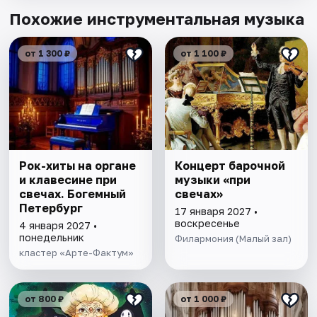
Похожие инструментальная музыка
от 1 300 ₽
от 1 100 ₽
Рок-хиты на органе
Концерт барочной
и клавесине при
музыки «при
свечах. Богемный
свечах»
Петербург
17 января 2027 •
воскресенье
4 января 2027 •
понедельник
Филармония (Малый зал)
кластер «Арте-Фактум»
от 800 ₽
от 1 000 ₽