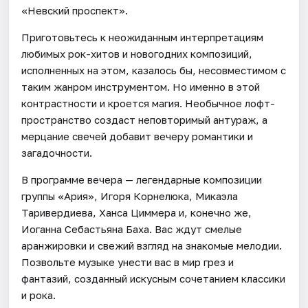
«Невский проспект».
Приготовьтесь к неожиданным интерпретациям
любимых рок-хитов и новогодних композиций,
исполненных на этом, казалось бы, несовместимом с
таким жанром инструментом. Но именно в этой
контрастности и кроется магия. Необычное лофт-
пространство создаст неповторимый антураж, а
мерцание свечей добавит вечеру романтики и
загадочности.
В программе вечера — легендарные композиции
группы «Ария», Игоря Корнелюка, Микаэла
Таривердиева, Ханса Циммера и, конечно же,
Иоганна Себастьяна Баха. Вас ждут смелые
аранжировки и свежий взгляд на знакомые мелодии.
Позвольте музыке унести вас в мир грез и
фантазий, созданный искусным сочетанием классики
и рока.