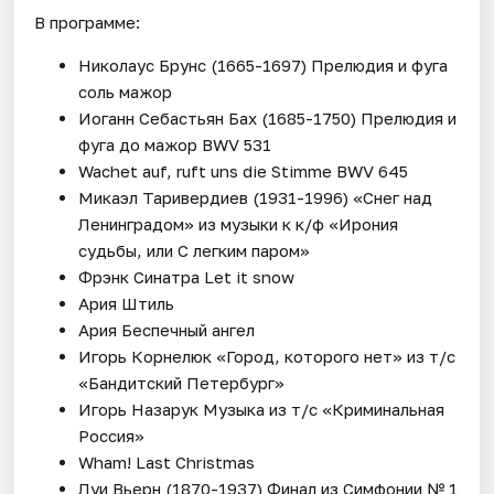
В программе:
Николаус Брунс (1665-1697) Прелюдия и фуга
соль мажор
Иоганн Себастьян Бах (1685-1750) Прелюдия и
фуга до мажор BWV 531
Wachet auf, ruft uns die Stimme BWV 645
Микаэл Таривердиев (1931-1996) «Снег над
Ленинградом» из музыки к к/ф «Ирония
судьбы, или С легким паром»
Фрэнк Синатра Let it snow
Ария Штиль
Ария Беспечный ангел
Игорь Корнелюк «Город, которого нет» из т/с
«Бандитский Петербург»
Игорь Назарук Музыка из т/с «Криминальная
Россия»
Wham! Last Christmas
Луи Вьерн (1870-1937) Финал из Симфонии № 1