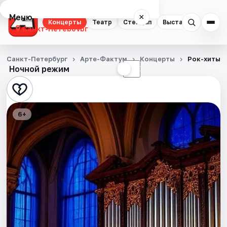
Меню
×
Концерты
Театр
Стендап
Выставки
Квест
Санкт-Петербург
Концерты
Санкт-Петербург
Арте-Фактум
Концерты
Рок-хиты н
Ночной режим
☀
☾
Театр
Стендап
6+
Выставки
Квесты
Экскурсии
Спорт
События