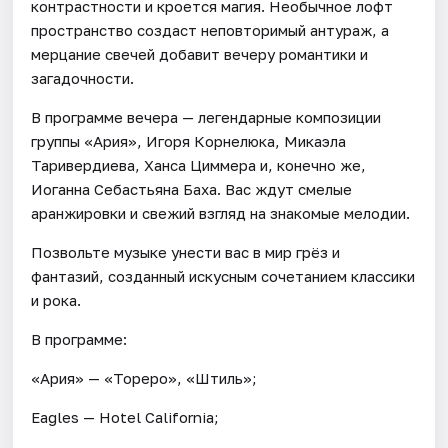
контрастности и кроется магия. Необычное лофт
пространство создаст неповторимый антураж, а
мерцание свечей добавит вечеру романтики и
загадочности.
В программе вечера — легендарные композиции
группы «Ария», Игоря Корнелюка, Микаэла
Таривердиева, Ханса Циммера и, конечно же,
Иоганна Себастьяна Баха. Вас ждут смелые
аранжировки и свежий взгляд на знакомые мелодии.
Позвольте музыке унести вас в мир грёз и
фантазий, созданный искусным сочетанием классики
и рока.
В программе:
«Ария» — «Тореро», «Штиль»;
Eagles — Hotel California;