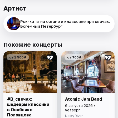
Артист
Рок-хиты на органе и клавесине при свечах.
Богемный Петербург
Похожие концерты
от 1 500 ₽
от 700 ₽
#В_свечах:
Atomic Jam Band
шедевры классики
6 августа 2026 •
в Особняке
четверг
Половцова
Noisy River