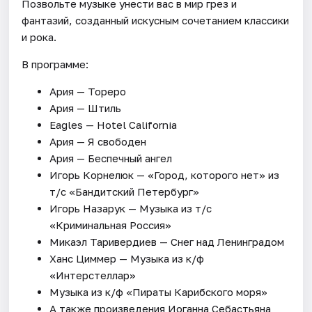
Позвольте музыке унести вас в мир грез и
фантазий, созданный искусным сочетанием классики
и рока.
В программе:
Ария — Тореро
Ария — Штиль
Eagles — Hotel California
Ария — Я свободен
Ария — Беспечный ангел
Игорь Корнелюк — «Город, которого нет» из
т/с «Бандитский Петербург»
Игорь Назарук — Музыка из т/с
«Криминальная Россия»
Микаэл Таривердиев — Снег над Ленинградом
Ханс Циммер — Музыка из к/ф
«Интерстеллар»
Музыка из к/ф «Пираты Карибского моря»
А также произведения Иоганна Себастьяна