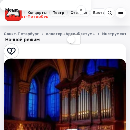
Меню
×
Концерты
Театр
Стендап
Выставки
Квест
Санкт-Петербург
Концерты
Санкт-Петербург
кластер «Арте-Фактум»
Инструмента
Ночной режим
☀
☾
Театр
Стендап
Выставки
Квесты
Экскурсии
Спорт
События