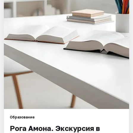
Города
Площадки
Артисты
Рейтинги
Образование
Рога Амона. Экскурсия в