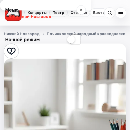
Меню
×
Концерты
Театр
Стендап
Выставки
Квест
Нижний Новгород
Концерты
Нижний Новгород
Починковский народный краеведческий 
Ночной режим
☀
☾
Театр
Стендап
Выставки
Квесты
Экскурсии
Спорт
События