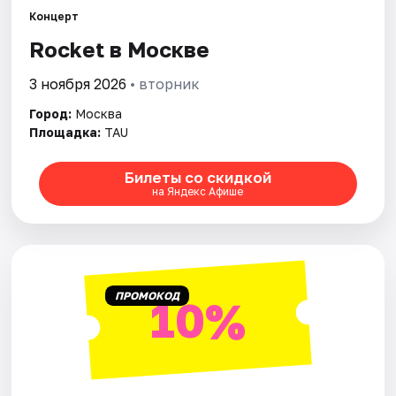
Концерт
Rocket в Москве
Города
3 ноября 2026
• вторник
Площадки
Город:
Москва
Артисты
Площадка:
TAU
Рейтинги
Билеты со скидкой
на Яндекс Афише
ПРОМОКОД
10%