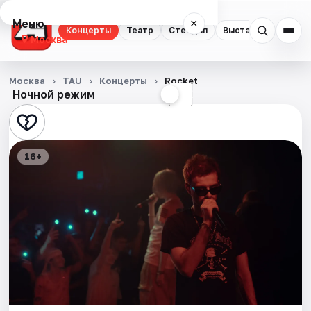
Меню
×
Концерты
Театр
Стендап
Выставки
Квест
Москва
Концерты
Москва
TAU
Концерты
Rocket
Ночной режим
☀
☾
Театр
Стендап
16+
Выставки
Квесты
Экскурсии
Спорт
События