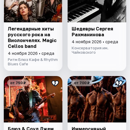
Легендарные хиты
Шедевры Сергея
русского рока на
Рахманинова
Виолончелях. Magic
4 ноября 2026 • среда
Cellos band
Консерватория им.
Чайковского
4 ноября 2026 • среда
Ритм Блюз Кафе & Rhythm
Blues Cafe
от 750 ₽
от 700 ₽
Блюз & Соул Джем
Иммерсивный