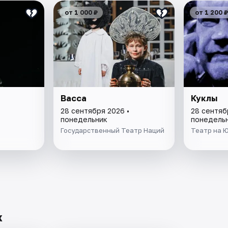
от 1 000 ₽
от 1 200 ₽
Васса
Куклы
28 сентября 2026 •
28 сентяб
понедельник
понедель
Государственный Театр Наций
Театр на 
х