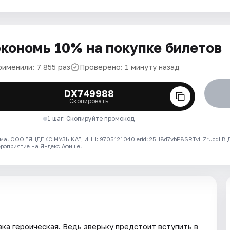
кономь 10% на покупке билетов
рименили: 7 855 раз
Проверено: 1 минуту назад
DX749988
Скопировать
1 шаг. Скопируйте промокод
ма. ООО "ЯНДЕКС МУЗЫКА", ИНН: 9705121040 erid: 25H8d7vbP8SRTvHZrUcdLB
ероприятие на Яндекс Афише!
ка героическая. Ведь зверьку предстоит вступить в