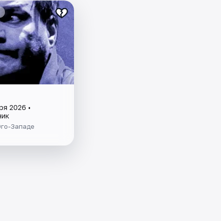
ря 2026 •
ник
Юго-Западе