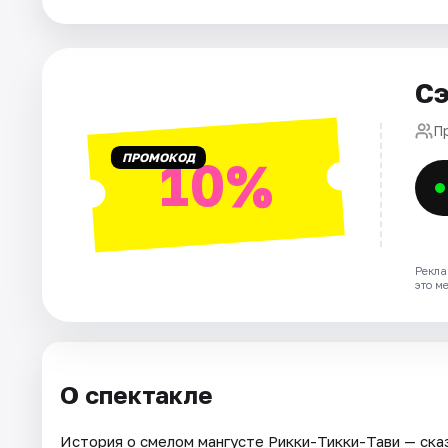
Города
Сэ
Площадки
П
Артисты
ПРОМОКОД
10%
Рейтинги
Рекла
это м
О спектакле
История о смелом мангусте Рикки-Тикки-Тави — сказ