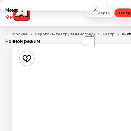
Меню
×
Концерты
Театр
Москва
Концерты
Москва
Ведогонь-театр (Зеленоград)
Театр
Рикк
Ночной режим
☀
☾
Театр
Стендап
Выставки
Квесты
Экскурсии
Спорт
События