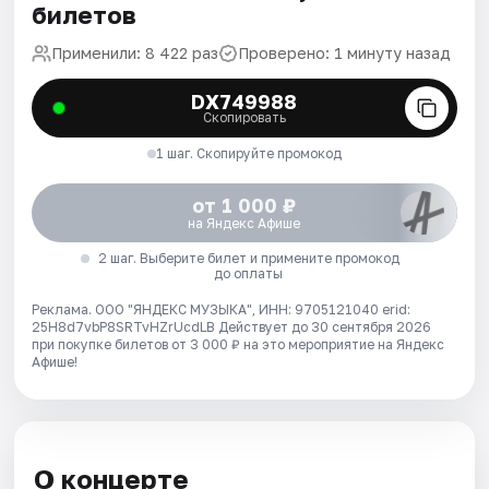
билетов
Применили: 8 422 раз
Проверено: 1 минуту назад
DX749988
Скопировать
1 шаг. Скопируйте промокод
от 1 000 ₽
на Яндекс Афише
2 шаг. Выберите билет и примените промокод
до оплаты
Реклама. ООО "ЯНДЕКС МУЗЫКА", ИНН: 9705121040 erid:
25H8d7vbP8SRTvHZrUcdLB
Действует до 30 сентября 2026
при покупке билетов от 3 000 ₽ на это мероприятие на Яндекс
Афише!
О концерте