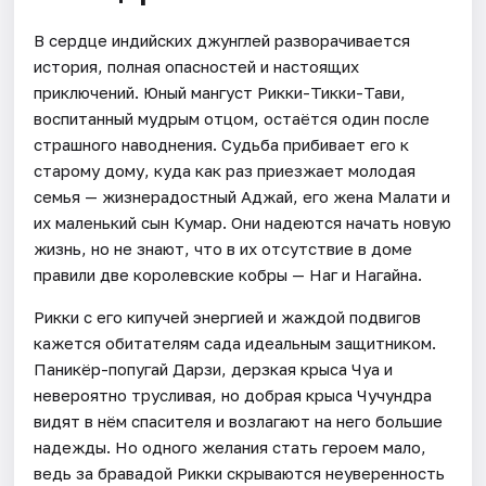
В сердце индийских джунглей разворачивается
история, полная опасностей и настоящих
приключений. Юный мангуст Рикки-Тикки-Тави,
воспитанный мудрым отцом, остаётся один после
страшного наводнения. Судьба прибивает его к
старому дому, куда как раз приезжает молодая
семья — жизнерадостный Аджай, его жена Малати и
их маленький сын Кумар. Они надеются начать новую
жизнь, но не знают, что в их отсутствие в доме
правили две королевские кобры — Наг и Нагайна.
Рикки с его кипучей энергией и жаждой подвигов
кажется обитателям сада идеальным защитником.
Паникёр-попугай Дарзи, дерзкая крыса Чуа и
невероятно трусливая, но добрая крыса Чучундра
видят в нём спасителя и возлагают на него большие
надежды. Но одного желания стать героем мало,
ведь за бравадой Рикки скрываются неуверенность