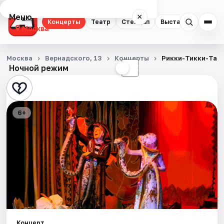
Меню
×
Концерты
Театр
Стендап
Выставки
Квест
Москва
Концерты
Москва
Вернадского, 13
Концерты
Рикки-Тикки-Тав
Ночной режим
☀
☾
Театр
Стендап
6+
Выставки
Квесты
Экскурсии
Спорт
События
Концерт