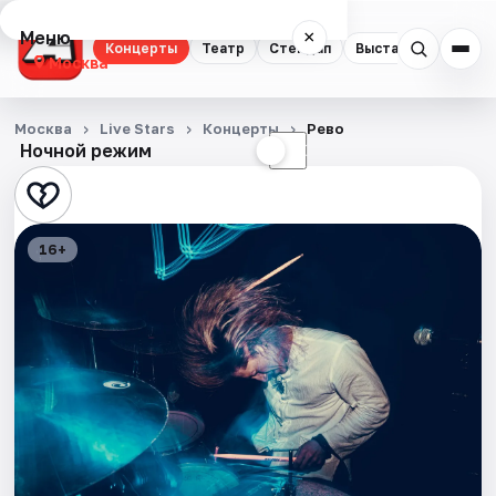
Меню
×
Концерты
Театр
Стендап
Выставки
Квест
Москва
Концерты
Москва
Live Stars
Концерты
Рево
Ночной режим
☀
☾
Театр
Стендап
16+
Выставки
Квесты
Экскурсии
Спорт
События