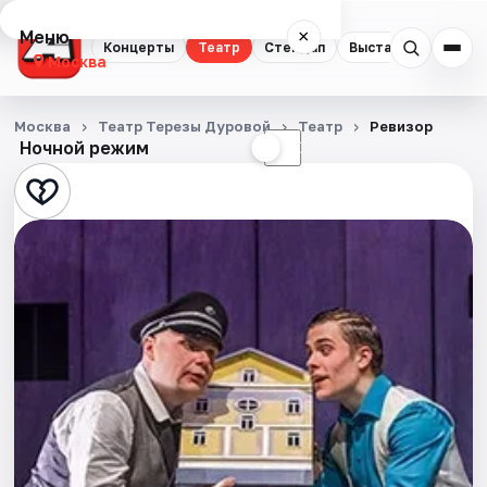
Меню
×
Концерты
Театр
Стендап
Выставки
Квест
Москва
Концерты
Москва
Театр Терезы Дуровой
Театр
Ревизор
Ночной режим
☀
☾
Театр
Стендап
Выставки
Квесты
Экскурсии
Спорт
События